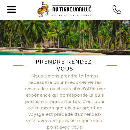
CONTACTEZ-
NOUS
PRENDRE RENDEZ-
VOUS
Nous aimons prendre le temps
nécessaire pour mieux cerner les
envies de nos clients afin d'offrir une
expérience qui corresponde le plus
possible à leurs attentes. C'est pour
cette raison que chaque projet de
voyage est précédé d'un rendez-
vous avec un spécialiste qui fera le
point avec vous.