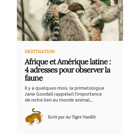
DESTINATION
Afrique et Amérique latine :
4 adresses pour observer la
faune
Il y a quelques mois, la primatologue
Jane Goodall rappelait l’importance
de notre lien au monde animal,
laissant derrière elle un héritage
toujours vivant : celui d’une
Ecrit par Au Tigre Vanillé
observation respectueuse et
engagée. Dans cet esprit, nous vous
invitons à découvrir une sélection de
lodges emblématiques en Afrique et