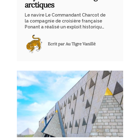
arctiques
Le navire Le Commandant Charcot de
la compagnie de croisière française
Ponant a réalisé un exploit historique
en devenant l’un des très rares
bateaux à atteindre le « pôle Nord
Ecrit par Au Tigre Vanillé
géographique », le point de l’Arctique
le plus éloigné de toute terre. Dans
cet esprit d’aventure, nous avons
interviewé l’un de nos voyageurs, qui
a récemment embarqué à bord de ce
navire.