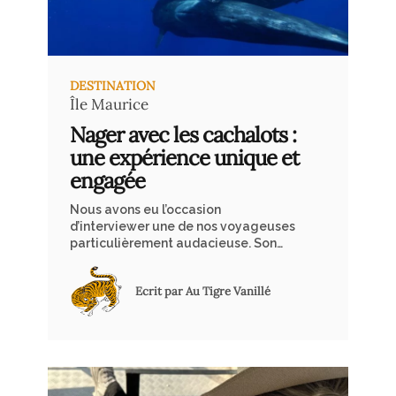
DESTINATION
Île Maurice
Nager avec les cachalots :
une expérience unique et
engagée
Nous avons eu l’occasion
d’interviewer une de nos voyageuses
particulièrement audacieuse. Son
expérience avec les cachalots à l’île
Maurice nous plonge dans un monde
Ecrit par Au Tigre Vanillé
sous-marin où l’émerveillement
côtoie le respect de la nature. Cette
aventure s’inscrit dans le cadre des
activités de l’association Un Océan de
Vie, fondée par René Heuzey, un
passionné des mers et des océans.