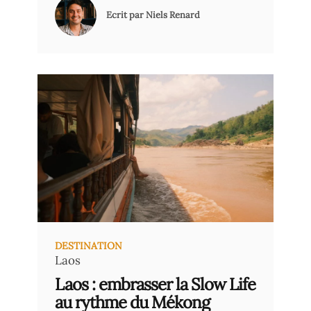
Triennale d’art contemporain de
Ecrit par Niels Renard
Setouchi. Au Tigre Vanillé vous invite
à découvrir un Japon où la modernité
rencontre l’héritage.
DESTINATION
Laos
Laos : embrasser la Slow Life
au rythme du Mékong