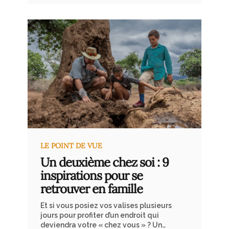
Antarctique sur un bateau
d’expédition, ou entre les îles
d’Indonésie en voilier traditionnel,
voyager par l’eau permet d’explorer
des lieux où il n’est pas possible de
poser pied autrement.
LE POINT DE VUE
Un deuxième chez soi : 9
inspirations pour se
retrouver en famille
Et si vous posiez vos valises plusieurs
jours pour profiter d’un endroit qui
deviendra votre « chez vous » ? Un