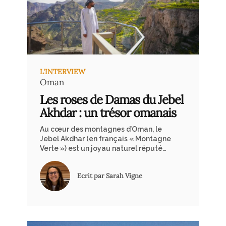
L'INTERVIEW
Oman
Les roses de Damas du Jebel
Akhdar : un trésor omanais
Au cœur des montagnes d’Oman, le
Jebel Akdhar (en français « Montagne
Verte ») est un joyau naturel réputé
pour ses paysages et son
microclimat. Cette région
Ecrit par Sarah Vigne
montagneuse abrite un trésor
botanique : les roses de Damas. Fun
fact, pour produire seulement 1
gramme d’huile essentielle de rose, il
faut distiller environ 4’000 fleurs.
Cette rareté explique pourquoi l’huile