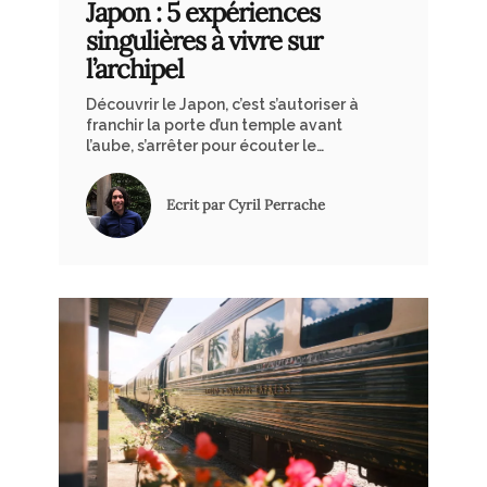
Japon : 5 expériences
singulières à vivre sur
l’archipel
Découvrir le Japon, c’est s’autoriser à
franchir la porte d’un temple avant
l’aube, s’arrêter pour écouter le
murmure du vent dans une forêt de
cèdres ou savourer l’atmosphère
Ecrit par Cyril Perrache
particulière d’un atelier d’artisan.
Plutôt que de suivre le flux des
visiteurs attirés par les icônes du
pays, l’expérience se tisse au détour
d’un thé partagé avec un moine dans
les montagnes, d’une nuit passée
entouré d’œuvres avant-gardistes sur
une île ou d’une balade sur une
ancienne route de pèlerinage pavée
de pierres et de récits anciens. Au
travers de ces 5 expériences, nous
vous proposons des moments
suspendus qui donnent accès à un
Japon plus intime.