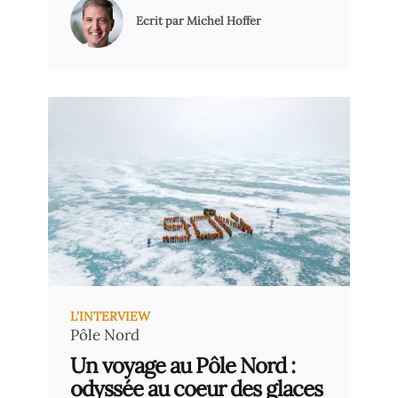
Roi lion, très éloignée de la période
Ecrit par Michel Hoffer
colonialiste et des plaies que nous lui
connaissons. Cette Afrique, c’est celle
du Serengeti, des vastes plaines qui
lui donnèrent son nom ; et ce pouls,
cette pulsation qui s’observe,
s’entend et se ressent, c’est la grande
migration. Des millions de sabots
foulent le sol, dans un déplacement
infini au gré des pluies et des saisons,
sur un territoire qui couvre une partie
de la Tanzanie (dont le Serengeti) et
du Kenya (dont le Masaï Mara).
L'INTERVIEW
Pôle Nord
Un voyage au Pôle Nord :
odyssée au coeur des glaces