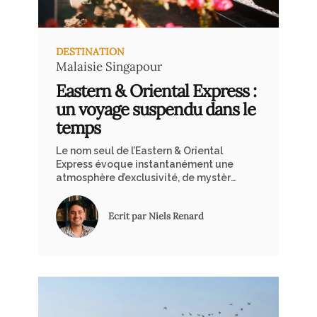
DESTINATION
Malaisie
Singapour
Eastern & Oriental Express :
un voyage suspendu dans le
temps
Le nom seul de l’Eastern & Oriental
Express évoque instantanément une
atmosphère d’exclusivité, de mystère
et de nostalgie. Je dois bien
l’admettre : mon excitation était
Ecrit par Niels Renard
palpable bien avant mon arrivée à la
gare de Woodlands, à Singapour.
Pourtant, mes premiers pas dans
cette gare austère aux longs couloirs
gris éclairés par des néons froids,
m’ont laissé une impression initiale
déconcertante. Seul le bruit régulier
des contrôles automatisés des