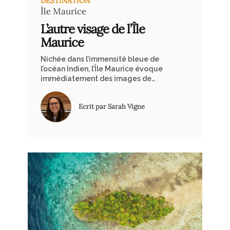
DESTINATION
Île Maurice
L’autre visage de l’Île
Maurice
Nichée dans l’immensité bleue de
l’océan Indien, l’Île Maurice évoque
immédiatement des images de
plages de sable blanc ourlées de
palmiers et d’eaux cristallines.
Ecrit par Sarah Vigne
Pourtant, cette destination prisée
recèle des facettes méconnues, des
trésors cachés qui attendent d’être
découverts par les voyageurs en
quête d’authenticité. Au-delà des
clichés, l’Île Maurice offre un voyage
dans le temps, dans la culture et dans
la nature, une invitation à explorer
son âme véritable.