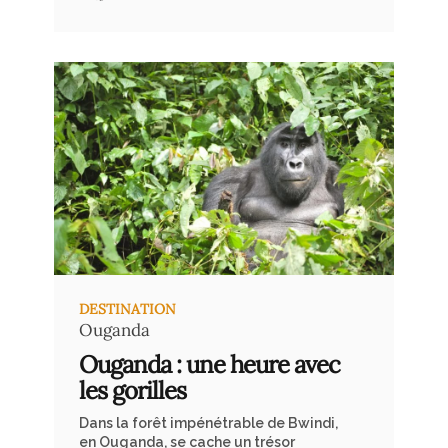
comme en témoigne notre
voyageuse qui a choisi de capturer
ses souvenirs non pas avec un
appareil photo, mais avec ses crayons
et son carnet de croquis.
Accompagnée de son mari et de ses
trois filles, elle a exploré le parc
national de Chobe et le delta de
l’Okavango.
DESTINATION
Ouganda
Ouganda : une heure avec
les gorilles
Dans la forêt impénétrable de Bwindi,
en Ouganda, se cache un trésor