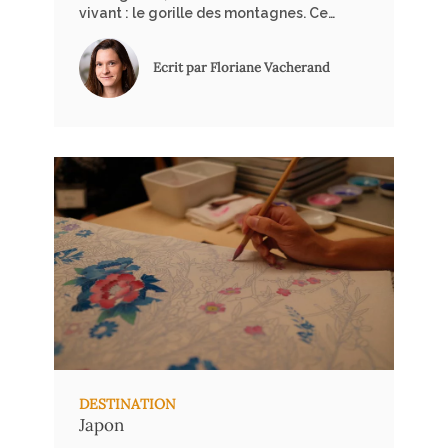
vivant : le gorille des montagnes. Ce
géant paisible, dont il ne reste qu’une
poignée sur Terre, trouve refuge dans
Ecrit par Floriane Vacherand
ce sanctuaire verdoyant. Bwindi, avec
ses brumes matinales et sa
végétation dense, abrite près de la
moitié de la population mondiale de
ces primates fascinants, créant ainsi
une opportunité unique de rencontre
entre l’homme et son cousin sauvage.
Floriane Vacherand, notre spécialiste
Afrique, partage son expérience.
DESTINATION
Japon