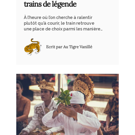
trains de légende
À l’heure où l’on cherche à ralentir
plutôt qu’à courir, le train retrouve
une place de choix parmi les manières
de voyager. Il ne relie plus seulement
deux points sur une carte, il devient
une expérience à part entière. Dans
Ecrit par Au Tigre Vanillé
cet esprit, nous vous invitons à
embarquer à bord d’une sélection de
trains mythiques, où chaque
kilomètre parcouru se savoure autant
que la destination.