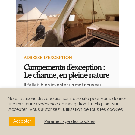
ADRESSE D'EXCEPTION
Campements d’exception :
Le charme, en pleine nature
Il fallait bien inventer un mot nouveau
pour ce concept d’hébergement, tant
il est loin du camping, des tentes
Nous utilisons des cookies sur notre site pour vous donner
humides et des espaces exigus. Le
une meilleure expérience de navigation. En cliquant sur
glamping, donc. Il reprend le meilleur
"Accepter", vous autorisez l'utilisation de tous les cookies.
Ecrit par Au Tigre Vanillé
de deux mondes : il garde du camping
l’immersion en pleine nature et de
Paramétrage des cookies
Accepter
l’hôtellerie de charme, le confort et le
service.