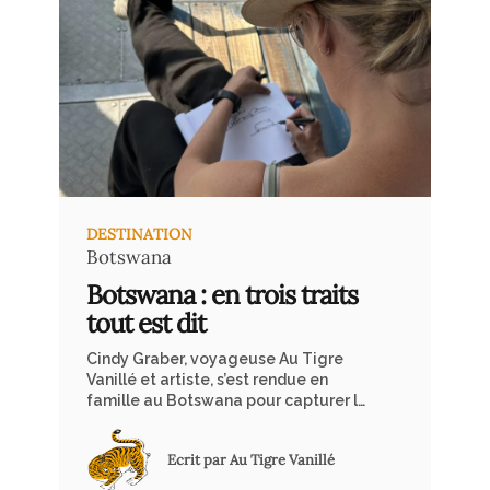
DESTINATION
Botswana
Botswana : en trois traits
tout est dit
Cindy Graber, voyageuse Au Tigre
Vanillé et artiste, s’est rendue en
famille au Botswana pour capturer la
magie de la nature sauvage à travers
ses dessins spontanés. Partir en safari
Ecrit par Au Tigre Vanillé
au Botswana avec sa famille peut
être une expérience transformatrice,