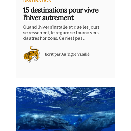
DESTINATION
15 destinations pour vivre
l’hiver autrement
Quand l’hiver s’installe et que les jours
se resserrent, le regard se tourne vers
d’autres horizons. Ce n’est pas
uniquement la douceur d’un climat
qui attire, mais aussi la possibilité de
Ecrit par Au Tigre Vanillé
se laisser surprendre : la plage où la
lumière change le rythme du jour, la
jungle où la densité semble absorber
le bruit, la montagne qui invite au
silence, ou encore le désert qui
redéfinit les distances et l’espace.