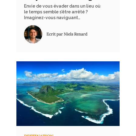
Envie de vous évader dans un lieu où
le temps semble s’être arrêté ?
Imaginez-vous naviguant
paisiblement sur les eaux tranquilles
du Mékong, entouré par une nature
Ecrit par Niels Renard
intacte. Le Laos, encore préservé du
tourisme de masse, offre une
expérience unique d’authenticité et
de sérénité. Des montagnes
embrumées du nord aux îles sereines
du sud, chaque instant passé ici est
une opportunité de se déconnecter
du tumulte du monde moderne et de
se reconnecter avec la nature.