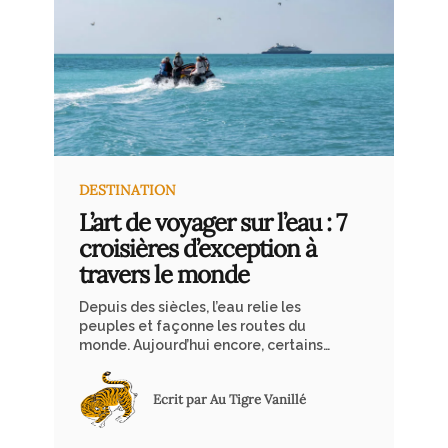
passeports interrompait un silence
presque clinique. Mais une fois
franchis les portiques, c’est là que la
magie s’opère véritablement : le train
se dévoile enfin, élégant dans ses
tons vert et crème. L’accueil
chaleureux du personnel, aux sourires
sincères et attentifs, me propulse
immédiatement dans l’expérience
que j’espérais vivre.
DESTINATION
L’art de voyager sur l’eau : 7
croisières d’exception à
travers le monde
Depuis des siècles, l’eau relie les
peuples et façonne les routes du
monde. Aujourd’hui encore, certains
endroits restent accessibles
uniquement par bateau : villages
Ecrit par Au Tigre Vanillé
isolés, îles perdues, paysages
sauvages loin des routes. Que ce soit
sur le Nil à bord d’un dahabieh, en