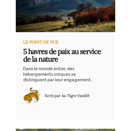
LE POINT DE VUE
5 havres de paix au service
de la nature
Dans le monde entier, des
hébergements uniques se
distinguent par leur engagement
envers la préservation de
l’environnement. Ces éco-lodges
Ecrit par Au Tigre Vanillé
offrent bien plus qu’un simple séjour ;
ils proposent une expérience
immersive au cœur de la nature, tout
en contribuant activement à sa
protection.