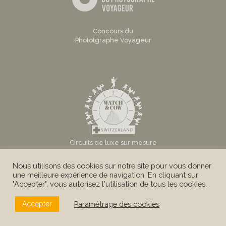
Concours du
Phototgraphe Voyageur
Circuits de luxe sur mesure
en Suisse
Nous utilisons des cookies sur notre site pour vous donner
une meilleure expérience de navigation. En cliquant sur
"Accepter", vous autorisez l'utilisation de tous les cookies.
Paramétrage des cookies
Accepter
© Au Tigre Vanillé Sàrl -
Mentions légales
|
Conditions Générales
|
Politique de confidentialité