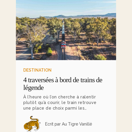
DESTINATION
4 traversées à bord de trains de
légende
À l’heure où l’on cherche à ralentir
plutôt qu’à courir, le train retrouve
une place de choix parmi les
manières de voyager. Il ne relie
plus seulement deux points sur une
Ecrit par Au Tigre Vanillé
carte, il devient une expérience à
part entière. Dans cet esprit, nous