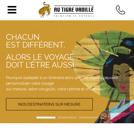
CHACUN
EST DIFFÉRENT.
ALORS LE VOYAGE
DOIT L’ÊTRE AUSSI.
Pourquoi s’adapter à un itinéraire alors que des experts peuvent
personnaliser votre voyage
sur mesure, selon vos goûts, votre rythme et vos envies?
NOS DESTINATIONS SUR MESURE