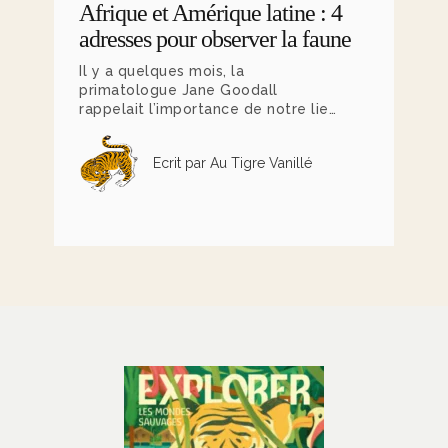
Afrique et Amérique latine : 4
adresses pour observer la faune
Il y a quelques mois, la
primatologue Jane Goodall
rappelait l’importance de notre lien
au monde animal, laissant derrière
elle un héritage toujours vivant :
Ecrit par Au Tigre Vanillé
celui d’une observation
respectueuse et engagée. Dans
cet esprit, nous vous invitons à
découvrir une sélection de lodges
emblématiques en Afrique et en
Amérique latine, où chaque
rencontre avec la faune permet
une immersion au plus près de la
nature.