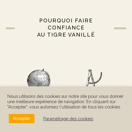
POURQUOI FAIRE
CONFIANCE
AU TIGRE VANILLÉ
Nous utilisons des cookies sur notre site pour vous donner
une meilleure expérience de navigation. En cliquant sur
Nous sommes
Du vrai sur mesure !
"Accepter", vous autorisez l'utilisation de tous les cookies.
des experts
Nous personnalisons
de
nos destinations.
(vraiment) vos voyages.
Paramétrage des cookies
Accepter