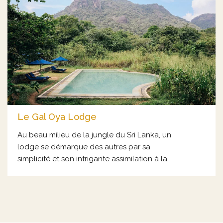
Le Gal Oya Lodge
Au beau milieu de la jungle du Sri Lanka, un
lodge se démarque des autres par sa
simplicité et son intrigante assimilation à la
nature environnante. Au Gal Oya Lodge, les
frontières entre intérieur et extérieur n’ont en
effet jamais vraiment existé, les murs semblent
absents et même les matériaux utilisés portent
à confusion sur les limites entre le bâti et la