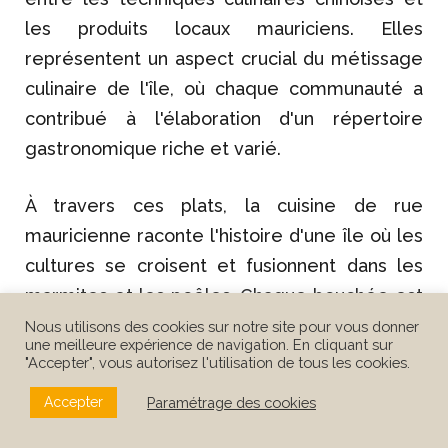
les produits locaux mauriciens. Elles
représentent un aspect crucial du métissage
culinaire de l'île, où chaque communauté a
contribué à l'élaboration d'un répertoire
gastronomique riche et varié.
À travers ces plats, la cuisine de rue
mauricienne raconte l'histoire d'une île où les
cultures se croisent et fusionnent dans les
marmites et les poêles. Chaque bouchée est
une découverte, un récit gustatif de l'Île
Nous utilisons des cookies sur notre site pour vous donner
une meilleure expérience de navigation. En cliquant sur
Maurice, offrant aux gourmets et aux curieux
"Accepter", vous autorisez l'utilisation de tous les cookies.
un aperçu intime de son âme.
Paramétrage des cookies
Accepter