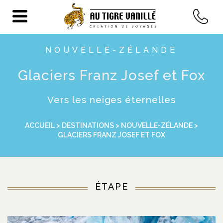
NOUVELLE-ZÉLANDE
Glaciers Franz Josef et Fox
Vers les neiges éternelles
ACCUEIL
>
DESTINATIONS
>
NOUVELLE-ZÉLANDE
>
GLACIERS FRANZ JOSEF ET FOX
ÉTAPE