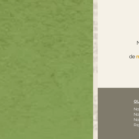
de
n
QU
No
No
No
Re