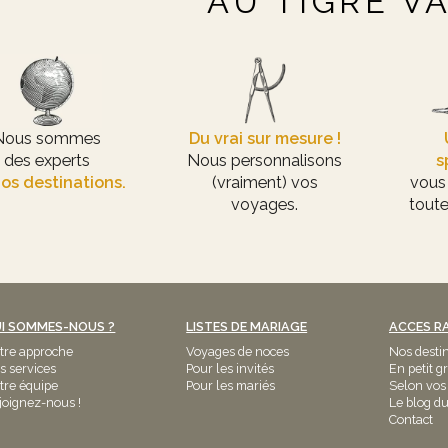
AU TIGRE V
Nous sommes
Du vrai sur mesure !
des experts
Nous personnalisons
s
os destinations.
(vraiment) vos
vous
voyages.
toute
I SOMMES-NOUS ?
LISTES DE MARIAGE
ACCES R
tre approche
Voyages de noces
Nos desti
s services
Pour les invités
En petit g
tre équipe
Pour les mariés
Selon vos
joignez-nous !
Le blog du
Contact