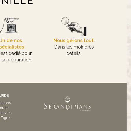
ANILLÉ
Un de nos
Nous gérons tout
.
pécialistes
Dans les moindres
 est dédié pour
détails.
 la préparation.
APIDE
nations
roupe
 envies
 Tigre