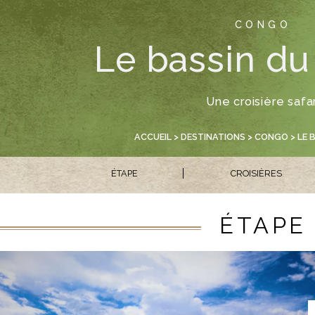
CONGO
Le bassin d
Une croisière safar
ACCUEIL
>
DESTINATIONS
>
CONGO
> LE 
ÉTAPE
CROISIÈRES
ÉTAPE