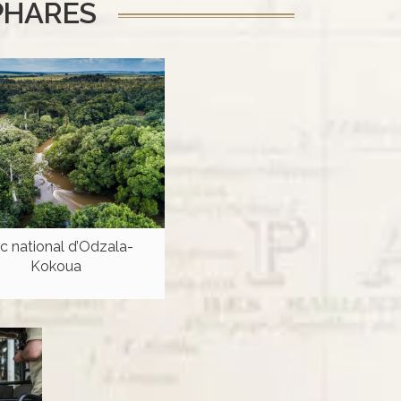
PHARES
c national d’Odzala-
Kokoua