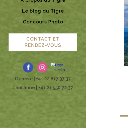
A propos du Tigre
Le blog du Tigre
Concours Photo
CONTACT ET
RENDEZ-VOUS
Genève | +41 22 817 37 37
Lausanne | +41 21 550 72 37