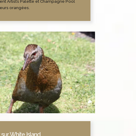
t Artist’s Palette et Champagne Pool
eurs orangées.
r sur White Island