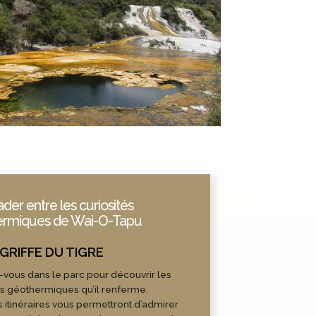
der entre les curiosités
ermiques de Wai-O-Tapu
vous dans le parc pour découvrir les
és géothermiques qu’il renferme.
s itinéraires vous permettront d’admirer