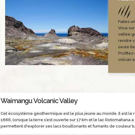
Faites u
Vous sur
vallée g
rendre ve
seule îl
Profitez
volcan a
Waimangu Volcanic Valley
Cet écosystème géothermique est le plus jeune au monde. Il est le r
1886, lorsque la terre s’est ouverte sur 17 km et le lac Rotomahana a vu
permettent d'explorer ses lacs bouillonants et fumants de couleur t