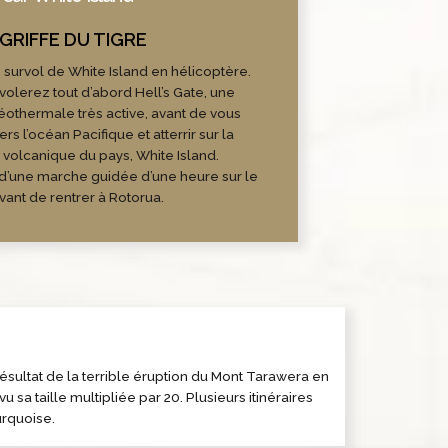
n survol de White Island en hélicoptère.
volerez tout d’abord Hell’s Gate, une
éothermale très active, avant de vous
rs l’océan Pacifique et atterrir sur la
e volcanique du pays, White Island.
 d’une marche guidée d’une heure sur le
vant de rentrer à Rotorua.
ésultat de la terrible éruption du Mont Tarawera en
 sa taille multipliée par 20. Plusieurs itinéraires
urquoise.