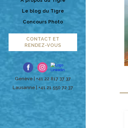
A propos du Tigre
Le blog du Tigre
Concours Photo
CONTACT ET
RENDEZ-VOUS
Genève | +41 22 817 37 37
Lausanne | +41 21 550 72 37