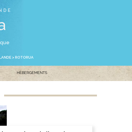
NDE
a
ique
LANDE
> ROTORUA
HÉBERGEMENTS