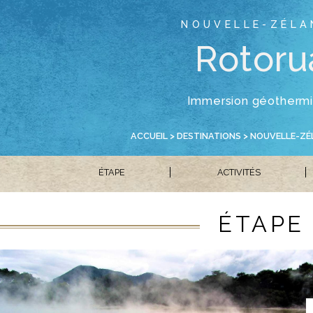
NOUVELLE-ZÉLA
Rotoru
Immersion géotherm
ACCUEIL
>
DESTINATIONS
>
NOUVELLE-ZÉ
ÉTAPE
ACTIVITÉS
ÉTAPE