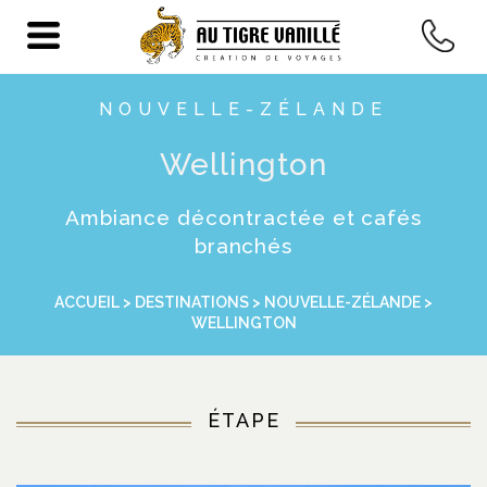
NOUVELLE-ZÉLANDE
Wellington
Ambiance décontractée et cafés
branchés
ACCUEIL
>
DESTINATIONS
>
NOUVELLE-ZÉLANDE
>
WELLINGTON
ÉTAPE