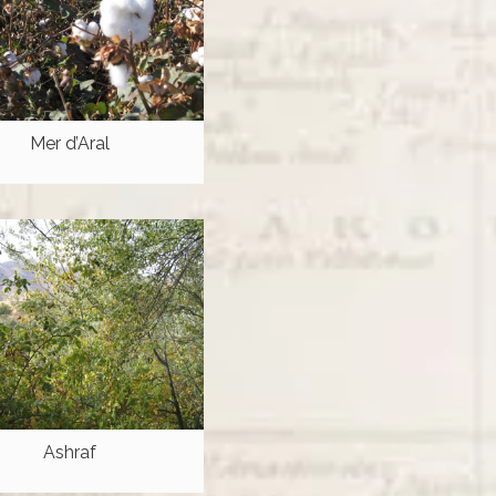
Mer d’Aral
Ashraf