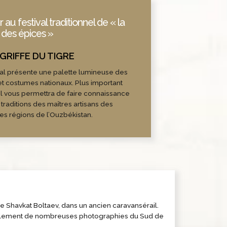
r au festival traditionnel de « la
 des épices »
val présente une palette lumineuse des
t costumes nationaux. Plus important
il vous permettra de faire connaissance
 traditions des maîtres artisans des
tes régions de l’Ouzbékistan.
 Shavkat Boltaev, dans un ancien caravansérail.
également de nombreuses photographies du Sud de