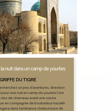
 la nuit dans un camp de yourtes
recherchez un peu d’aventures, direction
t pour une nuit en camp de yourtes! Une
à dos de chameau avant une soirée
ique en compagnie de troubadour kazakh
ongera dans l’ambiance chaleureuse de