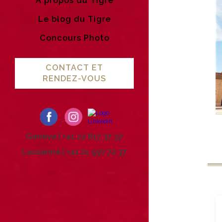
A propos du Tigre
Le blog du Tigre
Concours Photo
CONTACT ET
RENDEZ-VOUS
Genève | +41 22 817 37 37
Lausanne | +41 21 550 72 37