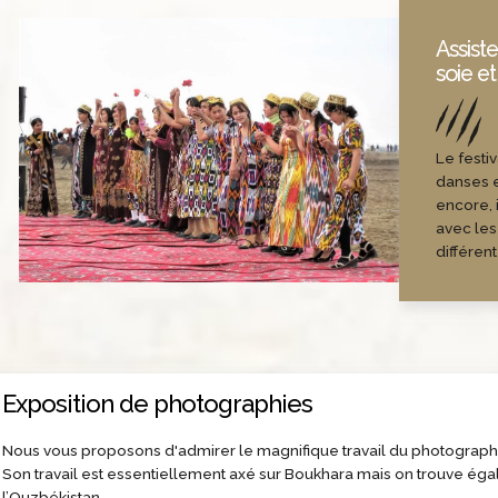
Assiste
soie et
Le festi
danses e
encore, 
avec les
différen
Exposition de photographies
Nous vous proposons d'admirer le magnifique travail du photographe
Son travail est essentiellement axé sur Boukhara mais on trouve 
l’Ouzbékistan.