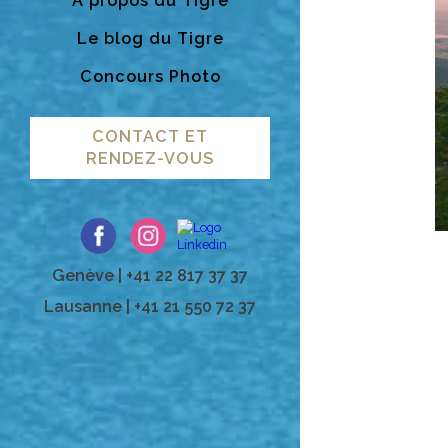
A propos du Tigre
Le blog du Tigre
Concours Photo
CONTACT ET
RENDEZ-VOUS
Genève | +41 22 817 37 37
Lausanne | +41 21 550 72 37