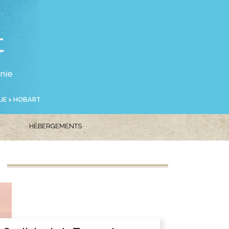
t
anie
IE
> HOBART
HÉBERGEMENTS