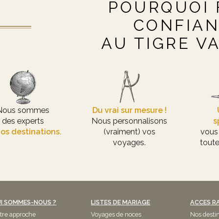
POURQUOI 
CONFIA
AU TIGRE V
Nous sommes
Du vrai sur mesure !
des experts
Nous personnalisons
s
os destinations.
(vraiment) vos
vous
voyages.
toute
I SOMMES-NOUS ?
LISTES DE MARIAGE
ACCES R
tre approche
Voyages de noces
Nos desti