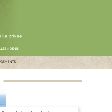
 île privée
LLES
> DENIS
RGEMENTS