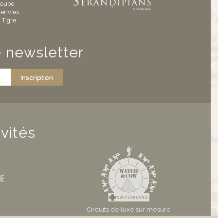
roupe
 envies
 Tigre
 newsletter
Inscription
vités
Circuits de luxe sur mesure