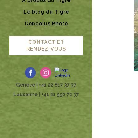
A propos du Tigre
Le blog du Tigre
Concours Photo
CONTACT ET
RENDEZ-VOUS
©
Genève | +41 22 817 37 37
Lausanne | +41 21 550 72 37