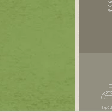
No
No
Re
Expédit