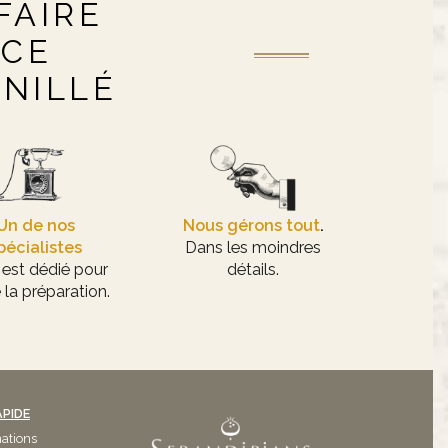
FAIRE
NCE
ANILLÉ
Un de nos
Nous gérons tout
.
pécialistes
Dans les moindres
 est dédié pour
détails.
 la préparation.
APIDE
nations