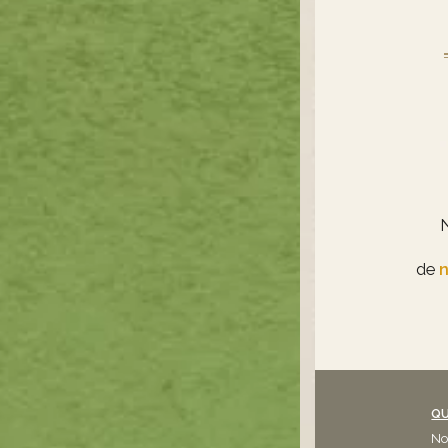
de
n
QU
No