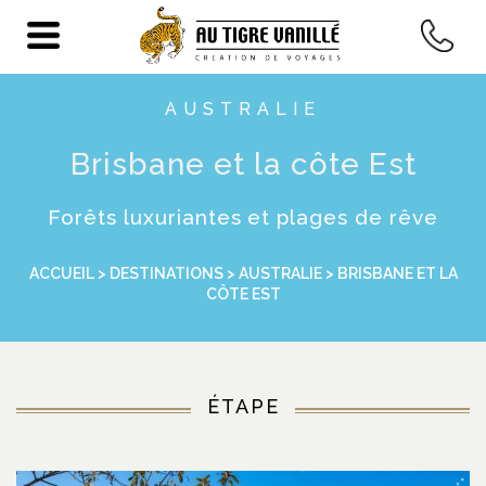
AUSTRALIE
Brisbane et la côte Est
Forêts luxuriantes et plages de rêve
ACCUEIL
>
DESTINATIONS
>
AUSTRALIE
> BRISBANE ET LA
CÔTE EST
ÉTAPE