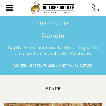
AUSTRALIE
Darwin
Capitale multiculturelle de la région la
plus septentrionale de l’Australie
ACCUEIL
>
DESTINATIONS
>
AUSTRALIE
> DARWIN
ÉTAPE