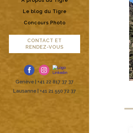
A propos du Tigre
Le blog du Tigre
Concours Photo
CONTACT ET
RENDEZ-VOUS
Genève | +41 22 817 37 37
Lausanne | +41 21 550 72 37