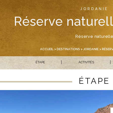
JORDANIE
Réserve naturel
Réserve naturell
ACCUEIL
>
DESTINATIONS
>
JORDANIE
> RÉSER
ÉTAPE
ACTIVITÉS
ÉTAPE