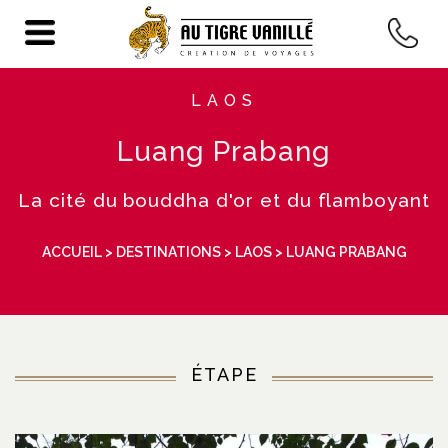
LAOS
Luang Prabang
La cité du bouddha d'or et du flamboyant
ACCUEIL
>
DESTINATIONS
>
LAOS
> LUANG PRABANG
ÉTAPE