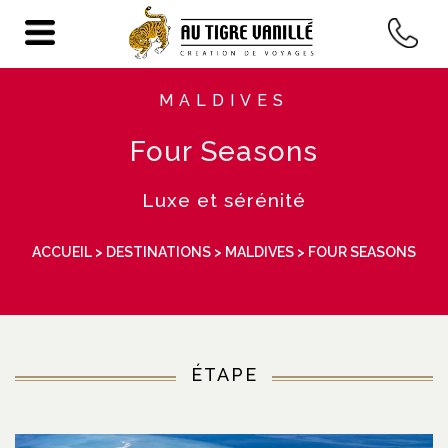
MALDIVES
Four Seasons
Luxe et sérénité
ACCUEIL
>
DESTINATIONS
>
MALDIVES
> FOUR SEASONS
ÉTAPE