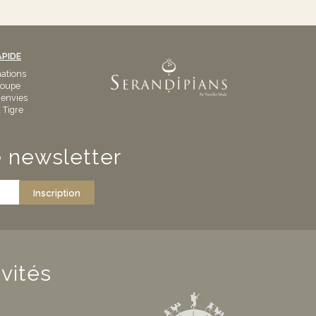
APIDE
nations
roupe
 envies
 Tigre
 newsletter
Inscription
vités