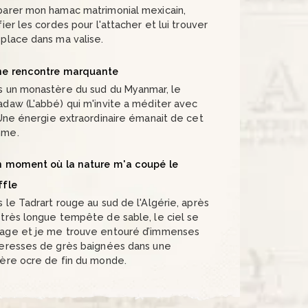
parer mon hamac matrimonial mexicain,
fier les cordes pour l'attacher et lui trouver
place dans ma valise.
e rencontre marquante
s un monastère du sud du Myanmar, le
daw (L'abbé) qui m'invite a méditer avec
 Une énergie extraordinaire émanait de cet
me.
 moment où la nature m'a coupé le
ffle
 le Tadrart rouge au sud de l'Algérie, après
très longue tempête de sable, le ciel se
age et je me trouve entouré d’immenses
teresses de grès baignées dans une
ière ocre de fin du monde.