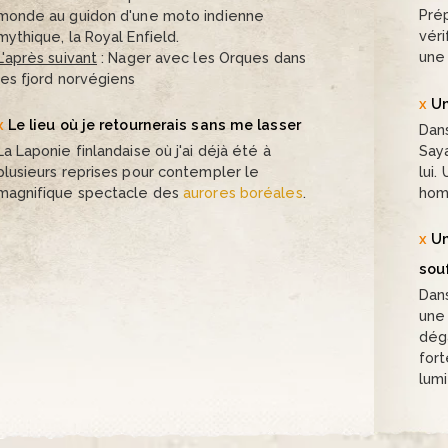
Pré
monde au guidon d'une moto indienne
véri
mythique, la Royal Enfield.
une 
L'après suivant
: Nager avec les Orques dans
les fjord norvégiens
Un
Le lieu où je retournerais sans me lasser
Dan
Saya
La Laponie finlandaise où j'ai déjà été à
lui.
plusieurs reprises pour contempler le
hom
magnifique spectacle des
aurores boréales
.
Un
sou
Dans
une 
dég
for
lum