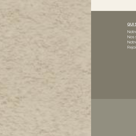
QUI
Notr
Nos 
Notr
Rejo