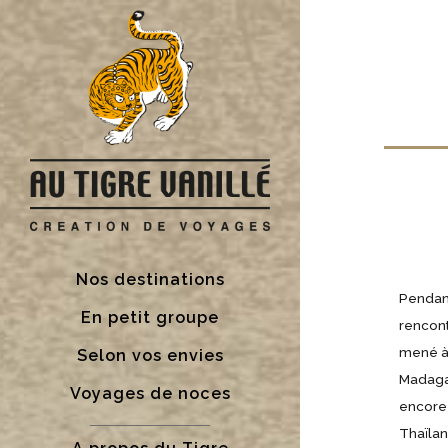
Nos destinations
Pendant
En petit groupe
rencont
mené à
Selon vos envies
Madagas
Voyages de noces
encore
Thaïlan