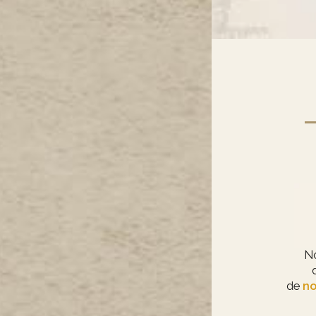
N
de
no