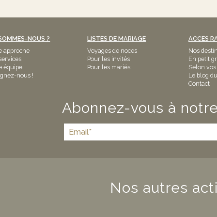
 SOMMES-NOUS ?
LISTES DE MARIAGE
ACCES R
e approche
Voyages de noces
Nos desti
services
Pour les invités
En petit g
e équipe
Pour les mariés
Selon vos
ignez-nous !
Le blog du
Contact
Abonnez-vous à notre
Nos autres acti