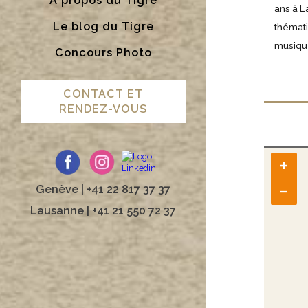
A propos du Tigre
ans à L
Le blog du Tigre
thémati
musiqu
Concours Photo
CONTACT ET
RENDEZ-VOUS
Genève | +41 22 817 37 37
Lausanne | +41 21 550 72 37