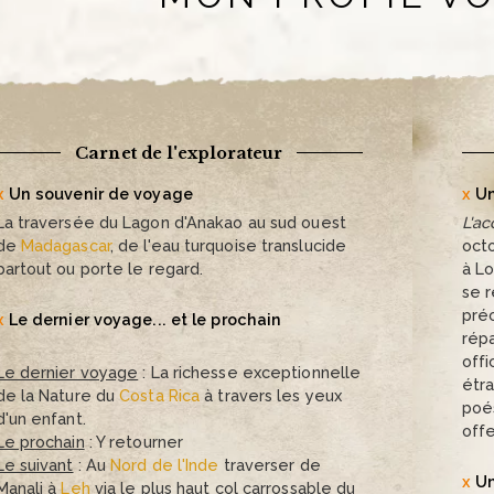
Carnet de l'explorateur
Un souvenir de voyage
Un
La traversée du Lagon d'Anakao au sud ouest
L
'ac
de
Madagascar
, de l'eau turquoise translucide
oct
partout ou porte le regard.
à Lo
se 
préc
Le dernier voyage... et le prochain
répa
offi
Le dernier voyage
: La richesse exceptionnelle
étr
de la Nature du
Costa Rica
à travers les yeux
poé
d'un enfant.
offe
Le prochain
: Y retourner
Le suivant
: Au
Nord de l'Inde
traverser de
Un
Manali à
Leh
via le plus haut col carrossable du