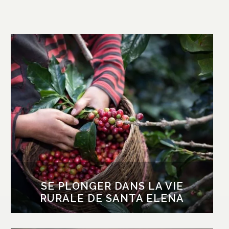
SE PLONGER DANS LA VIE
RURALE DE SANTA ELENA
Dans le petit village de Santa Elena, nous
vous invitons à visiter un centre de production
de fromages sur un site préservé entre
pâturages et immenses réserves de forêt.
Les amateurs de café apprécieront la
découverte d’une plantation de café dans une
ferme locale pratiquant « l’agriculture
raisonnée ».
SE PLONGER DANS LA VIE
RURALE DE SANTA ELENA