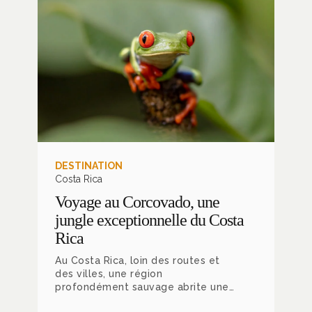
enfants. Depuis plus d’un demi-
siècle, le gouvernement s’est
donné pour mission de préserver
son environnement et réussit
particulièrement bien dans son
entreprise puisqu’on compte
actuellement trente parcs
nationaux dispersés aux quatre
coins du pays.
DESTINATION
Costa Rica
Voyage au Corcovado, une
jungle exceptionnelle du Costa
Rica
Au Costa Rica, loin des routes et
des villes, une région
profondément sauvage abrite une
concentration de faune et de