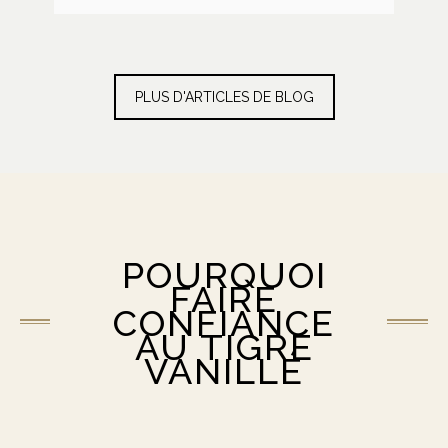
végétation impressionnante. Le
parc national du Corcovado
héberge en effet 2.5% de toute la
biodiversité du monde sur son seul
territoire, ce dernier ne dépassant
pas la superficie du canton de Vaud
PLUS D'ARTICLES DE BLOG
!
POURQUOI
FAIRE
CONFIANCE
AU TIGRE
VANILLÉ