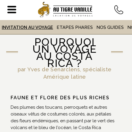
VOYAGE
AU COSTA RICA
INVITATION AU VOYAGE
ETAPES PHARES
NOS GUIDES
N
POURQUOI
UN VOYAGE
ACCUEIL
>
DESTINATIONS
> VOYAGE AU COSTA RICA
AU COSTA
RICA ?
par Yves de Senarclens, spécialiste
Amérique latine
FAUNE ET FLORE DES PLUS RICHES
Des plumes des toucans, perroquets et autres
oiseaux vêtus de costumes colorés, aux pétales
des fleurs endémiques, en passant par le vert des
volcans et le bleu de l'océan, le Costa Rica