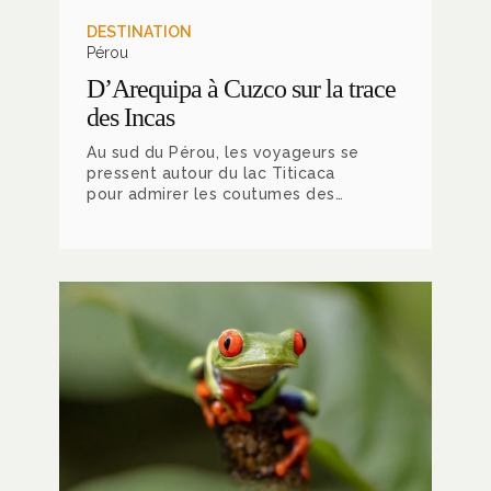
DESTINATION
Pérou
D’Arequipa à Cuzco sur la trace
des Incas
Au sud du Pérou, les voyageurs se
pressent autour du lac Titicaca
pour admirer les coutumes des
communautés qui vivent sur les îles
flottantes. Avec impatience, ils
s’engagent dans la Vallée sacrée
des Incas pour enfin immortaliser
en photo les vestiges du Machu
Picchu. Mais… bien que ces visites
demeurent incontournables, la
région recèle d’autres secrets !