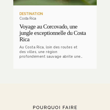
DESTINATION
Costa Rica
Voyage au Corcovado, une
jungle exceptionnelle du Costa
Rica
Au Costa Rica, loin des routes et
des villes, une région
profondément sauvage abrite une
concentration de faune et de
végétation impressionnante. Le
parc national du Corcovado
héberge en effet 2.5% de toute la
biodiversité du monde sur son seul
territoire, ce dernier ne dépassant
pas la superficie du canton de Vaud
!
POURQUOI FAIRE