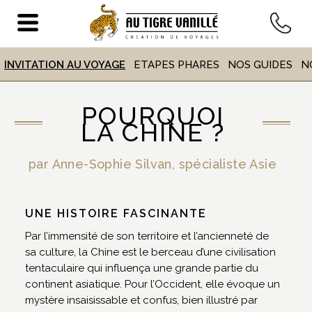
VOYAGE
EN CHINE
INVITATION AU VOYAGE
ETAPES PHARES
NOS GUIDES
N
POURQUOI
ACCUEIL
>
DESTINATIONS
> VOYAGE EN CHINE
LA CHINE ?
par Anne-Sophie Silvan, spécialiste Asie
UNE HISTOIRE FASCINANTE
Par l’immensité de son territoire et l’ancienneté de
sa culture, la Chine est le berceau d’une civilisation
tentaculaire qui influença une grande partie du
continent asiatique. Pour l’Occident, elle évoque un
mystère insaisissable et confus, bien illustré par