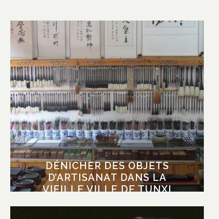
DÉNICHER DES OBJETS
D’ARTISANAT DANS LA VIEILLE
VILLE DE TUNXI
Nous avons aimé chiner dans la vieille rue
Laojie, où se trouvent toutes les boutiques qui
regorgent d’objets d’artisanat typiques de
cette province de l’Anhui. Elle conserve son
vieux dallage et ses magnifiques façades
vermeilles sculptées. Ne manquez pas non
plus l’ancienne pharmacie de la ville, et le
vieux pont à six arches datant de l’époque
DÉNICHER DES OBJETS
Ming (XVIIe siècle).
D’ARTISANAT DANS LA
VIEILLE VILLE DE TUNXI
SE PASSIONNER POUR L’ART