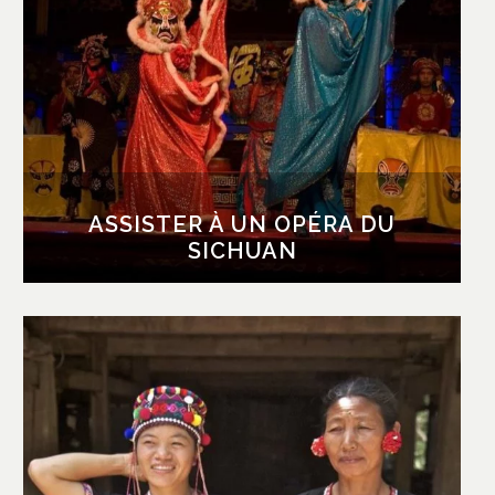
Avec l’opéra de Pékin, l’opéra du Sichuan est
un des plus célèbres, notamment pour ses
changements de masques impressionnants
de rapidité. Musique, chant, acrobaties, magie
et poésie accompagnent également ce
spectacle unique, que l’on vous recommande
vivement.
ASSISTER À UN OPÉRA DU
SICHUAN
VISITER DES VILLAGES
ETHNIQUES AU
XISHUANGBANNA
Au Xishuangbanna, on aime se balader dans
les nombreux villages aux magnifiques