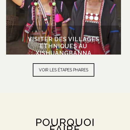
maisons en teck sur pilotis en allant à la
rencontre des ethnies Dai, Hani Bulang, Aini et
d’autres encore. Les villageois, curieux et
hospitaliers, seront heureux de vous inviter
pour une tasse de thé.
VISITER DES VILLAGES
ETHNIQUES AU
XISHUANGBANNA
VOIR LES ÉTAPES PHARES
POURQUOI
FAIRE