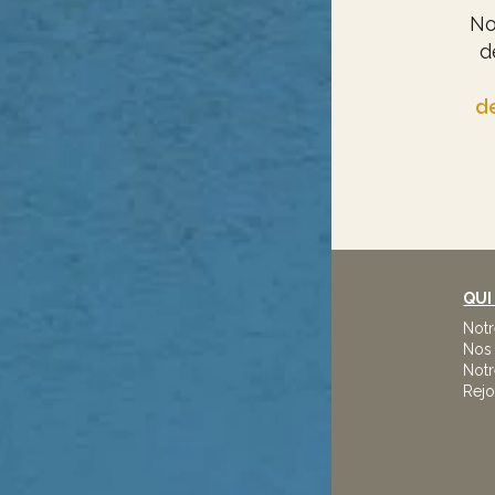
No
d
de
QUI
Not
Nos 
Notr
Rejo