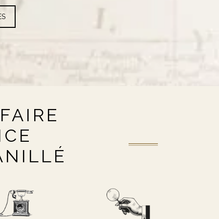
ES
FAIRE
NCE
ANILLÉ