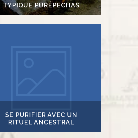
TYPIQUE PURÉPECHAS
 PURIFIER AVEC UN RITUEL
ANCESTRAL
Profitez d’un bain exceptionnel dans un
emazcal (maison de vapeur en nahualt) et
ifiez votre esprit, votre corps et votre âme.
la fait partie d’une cérémonie de guérison
ermettant de stimuler votre énergie. Un
guide vous conduira dans une grotte de
uérison et vous vous détendrez grâce à la
vapeur et la chaleur du bain.
SE PURIFIER AVEC UN
RITUEL ANCESTRAL