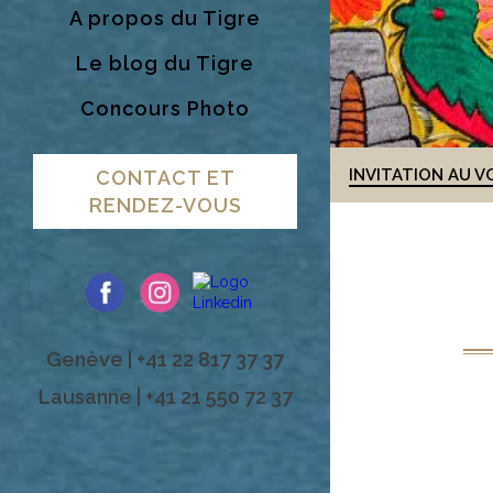
A propos du Tigre
Le blog du Tigre
Concours Photo
INVITATION AU V
CONTACT ET
RENDEZ-VOUS
Genève | +41 22 817 37 37
Lausanne | +41 21 550 72 37