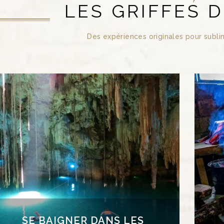
LES GRIFFES D
Des expériences originales pour subli
ÉL
SE BAIGNER DANS LES
CENOTES DU YUCATÁN
Formations géologiques typiques de la
ty
péninsule du Yucatán, les cenotes appellent à
la baignade! Ne manquez pas de plonger dans
sé
ces trous d’eau étonnants, situés en plein cœur
a
de la forêt.
SE BAIGNER DANS LES