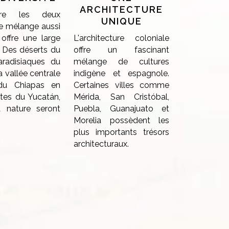
ARCHITECTURE
tre les deux
UNIQUE
e mélange aussi
offre une large
L'architecture coloniale
 Des déserts du
offre un fascinant
radisiaques du
mélange de cultures
a vallée centrale
indigène et espagnole.
 du Chiapas en
Certaines villes comme
tes du Yucatán,
Mérida, San Cristóbal,
 nature seront
Puebla, Guanajuato et
Morelia possèdent les
plus importants trésors
architecturaux.