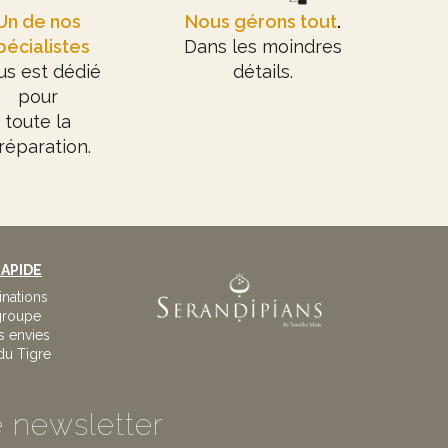
Un de nos
Nous gérons tout
.
pécialistes
Dans les moindres
us est dédié
détails.
pour
toute la
réparation.
APIDE
inations
 groupe
s envies
du Tigre
 newsletter