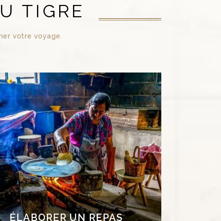
U TIGRE
mer votre voyage.
ABORER UN REPAS TYPIQUE
PURÉPECHAS
Lancez-vous et élaborez l’un des plats
piques de Michoacán en suivant les pas de
cuisinières expérimentées. Vous
lectionnerez attentivement les ingrédients
u marché local et préparerez ensuite de
délicieux plats grâce aux techniques et
recettes des femmes purépechas.
ÉLABORER UN REPAS