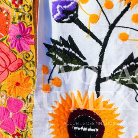
VOYA
AU MEX
ACCUEIL
>
DESTINATIONS
> VOYAG