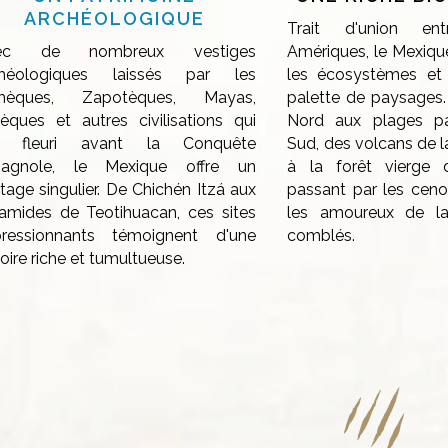
ARCHÉOLOGIQUE
Trait d'union en
ec de nombreux vestiges
Amériques, le Mexiqu
chéologiques laissés par les
les écosystèmes et 
mèques, Zapotèques, Mayas,
palette de paysages.
èques et autres civilisations qui
Nord aux plages pa
t fleuri avant la Conquête
Sud, des volcans de l
pagnole, le Mexique offre un
à la forêt vierge
itage singulier. De Chichén Itzá aux
passant par les ceno
amides de Teotihuacan, ces sites
les amoureux de la
pressionnants témoignent d'une
comblés.
toire riche et tumultueuse.