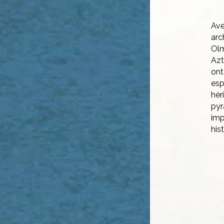
Av
ar
Ol
Azt
on
es
hér
pyr
im
his