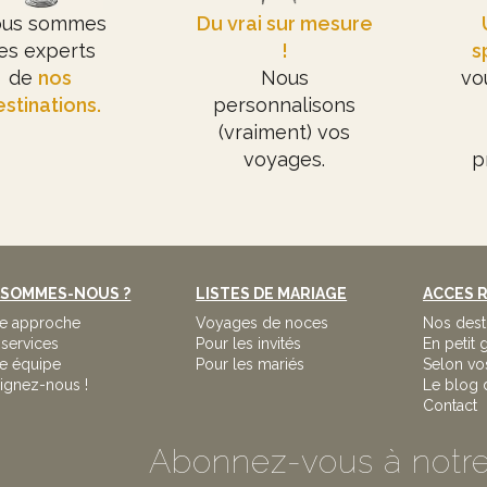
us sommes
Du vrai sur mesure
es experts
!
s
de
nos
Nous
vo
stinations.
personnalisons
(vraiment) vos
voyages.
p
 SOMMES-NOUS ?
LISTES DE MARIAGE
ACCES R
re approche
Voyages de noces
Nos dest
services
Pour les invités
En petit
e équipe
Pour les mariés
Selon vo
ignez-nous !
Le blog 
Contact
Abonnez-vous à notre