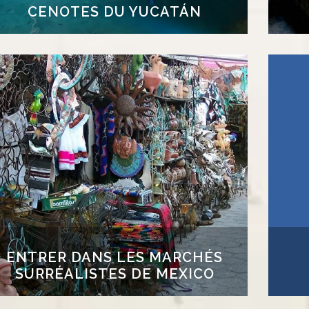
CENOTES DU YUCATÁN
ENTRER DANS LES MARCHÉS
SE
SURRÉALISTES DE MEXICO
Les marchés locaux de la ville possèdent des
secrets et trésors que seuls les habitants de
t
Mexico connaissent. Vous passerez par les
pur
marchés aux fleurs, plantes médicinales,
Ce
sorcellerie, aux saveurs exquises et œuvres
p
d’art oubliées… Une expédition dans des lieux
originaux, hautement colorés et un peu
g
chaotiques.
ENTRER DANS LES MARCHÉS
SURRÉALISTES DE MEXICO