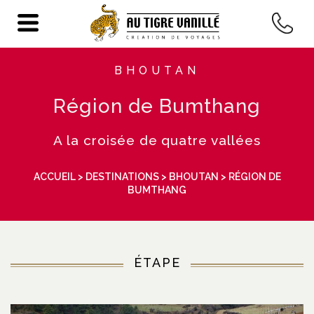
BHOUTAN
Région de Bumthang
A la croisée de quatre vallées
ACCUEIL
>
DESTINATIONS
>
BHOUTAN
> RÉGION DE
BUMTHANG
ÉTAPE