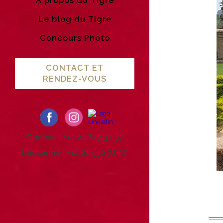
A propos du Tigre
Le blog du Tigre
Concours Photo
CONTACT ET
RENDEZ-VOUS
Genève | +41 22 817 37 37
Lausanne | +41 21 550 72 37