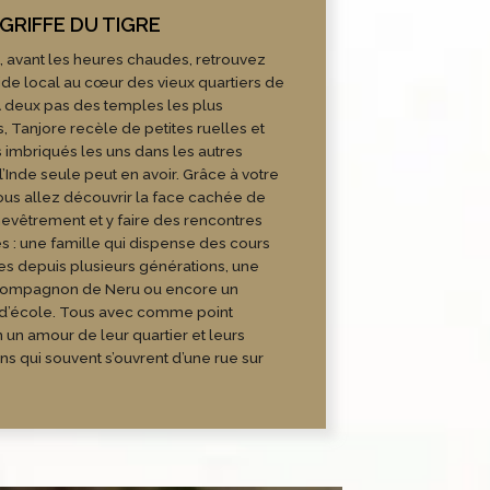
, avant les heures chaudes, retrouvez
ide local au cœur des vieux quartiers de
. A deux pas des temples les plus
, Tanjore recèle de petites ruelles et
s imbriqués les uns dans les autres
Inde seule peut en avoir. Grâce à votre
ous allez découvrir la face cachée de
evêtrement et y faire des rencontres
es : une famille qui dispense des cours
s depuis plusieurs générations, une
compagnon de Neru ou encore un
 d’école. Tous avec comme point
n amour de leur quartier et leurs
ons qui souvent s’ouvrent d’une rue sur