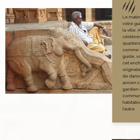
Le matin
votre gu
la ville
célèbres
quartier
comme l’
guide, v
cet ench
original
de danse
ancien 
gardien
commun u
habitati
l’autre.