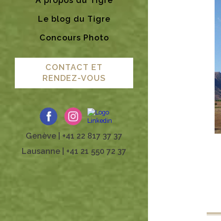
A propos du Tigre
Le blog du Tigre
Concours Photo
CONTACT ET
RENDEZ-VOUS
Genève | +41 22 817 37 37
Lausanne | +41 21 550 72 37