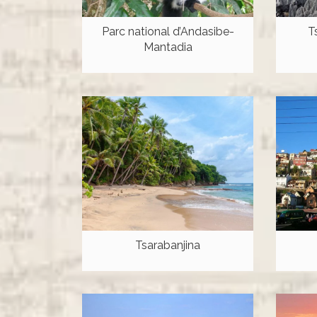
Parc national d’Andasibe-
T
Mantadia
Tsarabanjina