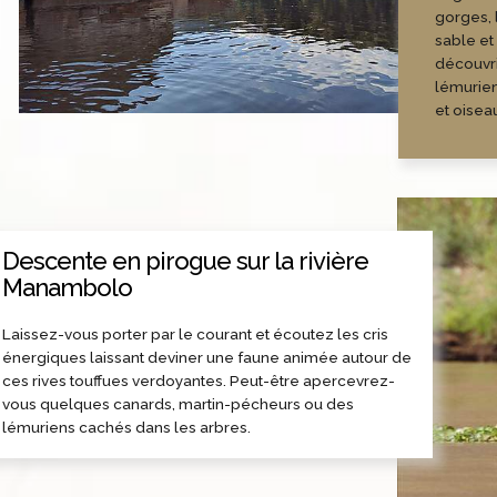
gorges, 
sable et
découvri
lémurien
et oise
Descente en pirogue sur la rivière
Manambolo
Laissez-vous porter par le courant et écoutez les cris
énergiques laissant deviner une faune animée autour de
ces rives touffues verdoyantes. Peut-être apercevrez-
vous quelques canards, martin-pécheurs ou des
lémuriens cachés dans les arbres.