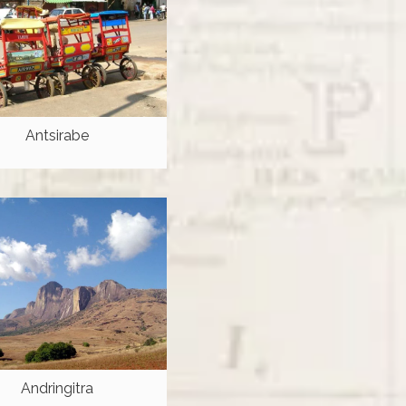
Antsirabe
Andringitra