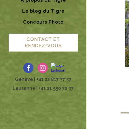
A propos du Tigre
Le blog du Tigre
Concours Photo
CONTACT ET
RENDEZ-VOUS
Genève | +41 22 817 37 37
Lausanne | +41 21 550 72 37