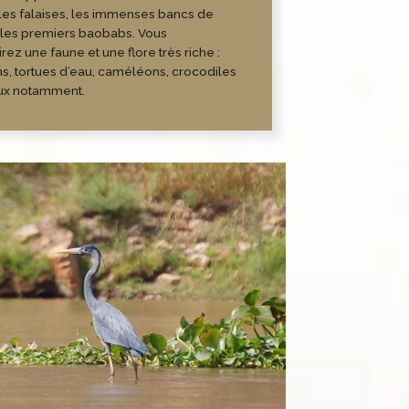
les falaises, les immenses bancs de
 les premiers baobabs. Vous
rez une faune et une flore très riche :
s, tortues d’eau, caméléons, crocodiles
aux notamment.