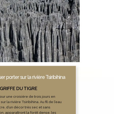
ser porter sur la rivière Tsiribihina
our une croisière de trois jours en
sur la rivière Tsiribihina. Au fil de l’eau
re, d’un décor très sec et sans
on, apparaîtront la forêt dense, les