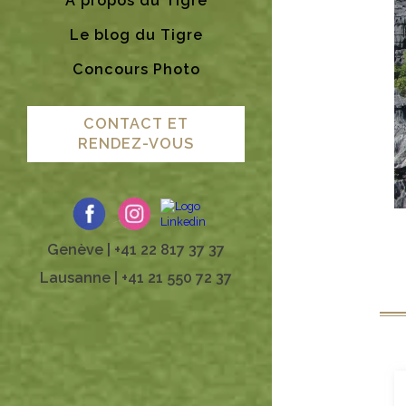
A propos du Tigre
Le blog du Tigre
Concours Photo
CONTACT ET
RENDEZ-VOUS
Genève | +41 22 817 37 37
Lausanne | +41 21 550 72 37