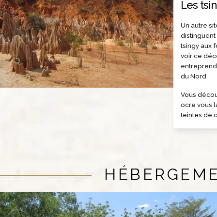
Les tsi
Un autre si
distinguent
tsingy aux 
voir ce déc
entreprendr
du Nord.
Vous découv
ocre vous l
teintes de 
HÉBERGEM