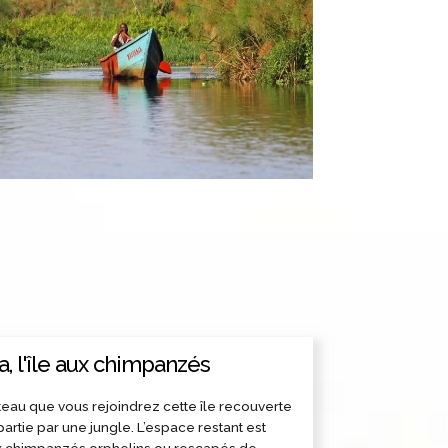
 l'île aux chimpanzés
teau que vous rejoindrez cette île recouverte
artie par une jungle. L’espace restant est
x chimpanzés orphelins ou rescapés de