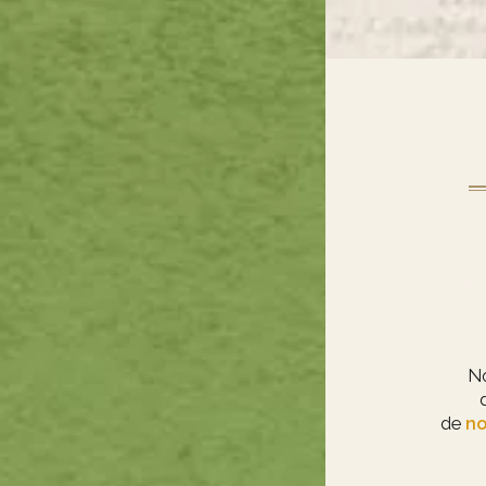
N
de
no