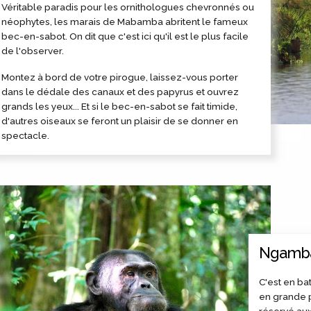
Véritable paradis pour les ornithologues chevronnés ou
néophytes, les marais de Mabamba abritent le fameux
bec-en-sabot. On dit que c'est ici qu'il est le plus facile
de l'observer.
Montez à bord de votre pirogue, laissez-vous porter
dans le dédale des canaux et des papyrus et ouvrez
grands les yeux... Et si le bec-en-sabot se fait timide,
d'autres oiseaux se feront un plaisir de se donner en
spectacle.
Ngamba,
C'est en ba
en grande p
réservé au