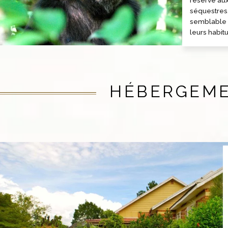
séquestres.
semblable 
leurs habit
HÉBERGEM