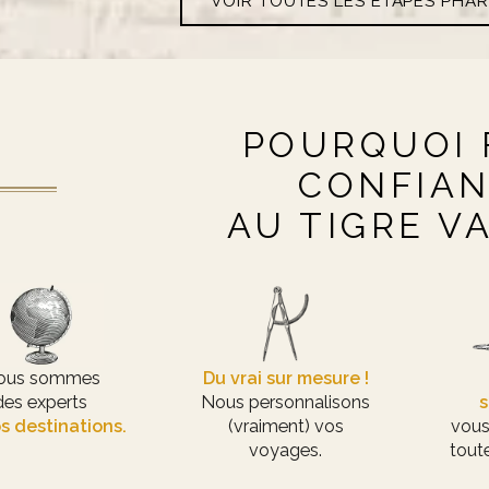
VOIR TOUTES LES ÉTAPES PHA
POURQUOI 
CONFIA
AU TIGRE V
ous sommes
Du vrai sur mesure !
des experts
Nous personnalisons
s
s destinations.
(vraiment) vos
vous
voyages.
toute