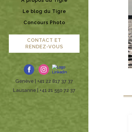
A propos du Tigre
Le blog du Tigre
Concours Photo
CONTACT ET
RENDEZ-VOUS
Genève | +41 22 817 37 37
Lausanne | +41 21 550 72 37