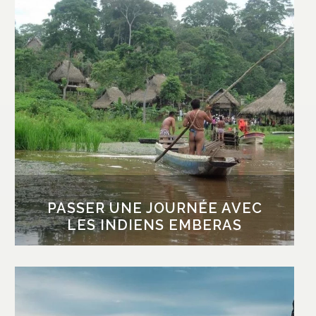
PASSER UNE JOURNÉE AVEC
LES INDIENS EMBERAS
Partez sur les traces des indiens Emberas, qui
vivent de la chasse, la pêche, l’agriculture et
depuis peu de l’artisanat. Tout au long de la
journée, vous découvrirez leur mode de vie et
leurs traditions, telles que leurs tatouages et
leurs danses ancestrales. Au cours d’une
balade en forêt, le botaniste du village vous
introduira à la médecine Embera et aux
bienfaits de certaines plantes médicinales.
PASSER UNE JOURNÉE AVEC
LES INDIENS EMBERAS
FAIRE L’ASCENSION DU VOLCAN
BARU