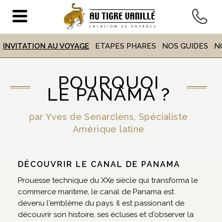
VOYAGE
AU PANAMA
INVITATION AU VOYAGE
ETAPES PHARES
NOS GUIDES
N
POURQUOI
ACCUEIL
>
DESTINATIONS
> VOYAGE AU PANAMA
LE PANAMA ?
par Yves de Senarclens, Spécialiste
Amérique latine
DÉCOUVRIR LE CANAL DE PANAMA
Prouesse technique du XXe siècle qui transforma le
commerce maritime, le canal de Panama est
devenu l'emblème du pays. Il est passionant de
découvrir son histoire, ses écluses et d'observer la