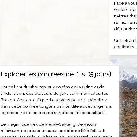
Face à vou
encore vier
mètres d'alt
réalisation
démarche sp
Un trek am
confirmés.
Explorer les contrées de l'Est (5 jours)
Tout à l'est du Bhoutan, aux confins de la Chine et de
l'Inde, vivent des éleveurs de yaks semi-nomades, les
Brokpa. Ce n’est qu’à pied que vous pourrez pénétrez
dans cette contrée longtemps interdite aux étrangers, à
la rencontre de ce peuple surprenant et accueillant…
Le magnifique trek de Merak-Sakteng, de 5 jours
minimum, ne présente aucun problème lié à l’altitude,
puisque l’étape la plus haute, celle de Merak, est à 3'520