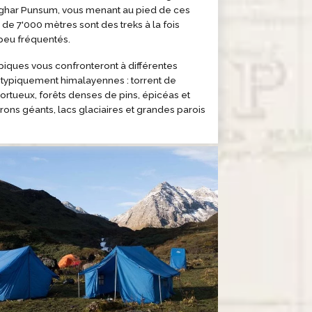
nghar Punsum, vous menant au pied de ces
e 7'000 mètres sont des treks à la fois
peu fréquentés.
piques vous confronteront à différentes
typiquement himalayennes : torrent de
rtueux, forêts denses de pins, épicéas et
ns géants, lacs glaciaires et grandes parois