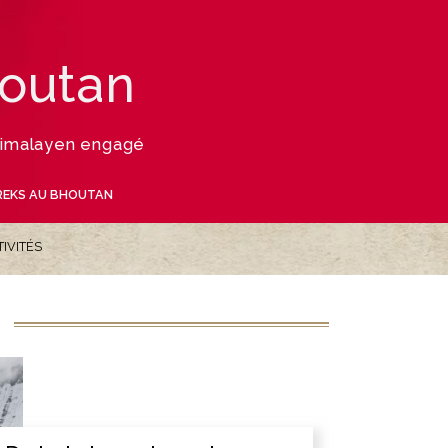
houtan
 himalayen engagé
REKS AU BHOUTAN
TIVITÉS