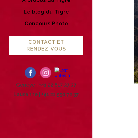
A propos du Tigre
Le blog du Tigre
Concours Photo
CONTACT ET
RENDEZ-VOUS
Genève | +41 22 817 37 37
Lausanne | +41 21 550 72 37