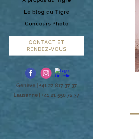
A propos du Tigre
Le blog du Tigre
Concours Photo
CONTACT ET
RENDEZ-VOUS
Genève | +41 22 817 37 37
Lausanne | +41 21 550 72 37