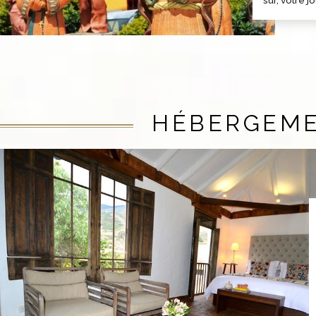
sûr, votre j
HÉBERGEM