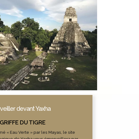
veiller devant Yaxha
 « Eau Verte » par les Mayas, le site
gique de Yaxha vous émerveillera par