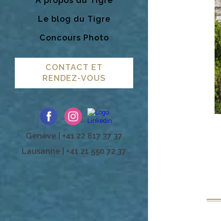
A propos du Tigre
Le blog du Tigre
Concours Photo
CONTACT ET
RENDEZ-VOUS
Genève | +41 22 817 37 37
Lausanne | +41 21 550 72 37