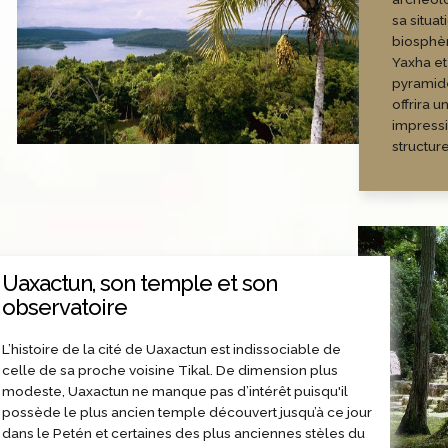
sa situa
biosphè
Yaxha et
pyramide
offrira 
impress
structure
Uaxactun, son temple et son
observatoire
L’histoire de la cité de Uaxactun est indissociable de
celle de sa proche voisine Tikal. De dimension plus
modeste, Uaxactun ne manque pas d’intérêt puisqu'il
possède le plus ancien temple découvert jusqu’à ce jour
dans le Petén et certaines des plus anciennes stèles du