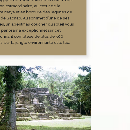
tion extraordinaire, au cœur de la
re maya et en bordure des lagunes de
 de Sacnab. Au sommet d’une de ses
s, un apéritif au coucher du soleil vous
un panorama exceptionnel sur cet
ionnant complexe de plus de 500
s, sur la jungle environnante et le lac.