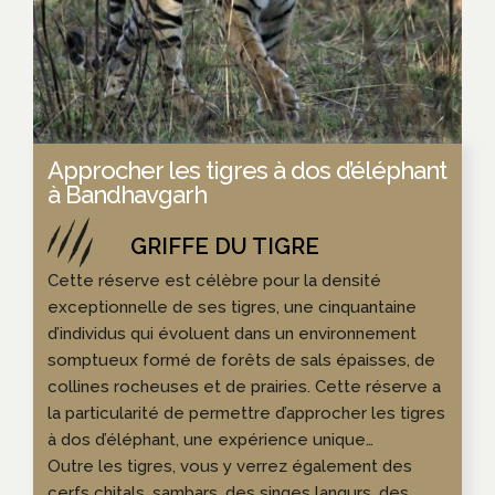
Approcher les tigres à dos d’éléphant
à Bandhavgarh
Cette réserve est célèbre pour la densité
exceptionnelle de ses tigres, une cinquantaine
d’individus qui évoluent dans un environnement
somptueux formé de forêts de sals épaisses, de
collines rocheuses et de prairies. Cette réserve a
la particularité de permettre d’approcher les tigres
à dos d’éléphant, une expérience unique…
Outre les tigres, vous y verrez également des
cerfs chitals, sambars, des singes langurs, des