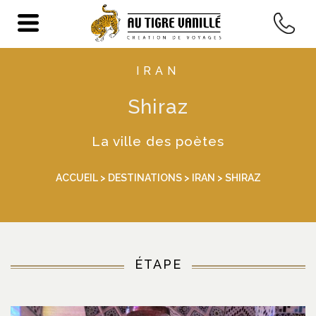
IRAN
Shiraz
La ville des poètes
ACCUEIL
>
DESTINATIONS
>
IRAN
> SHIRAZ
ÉTAPE