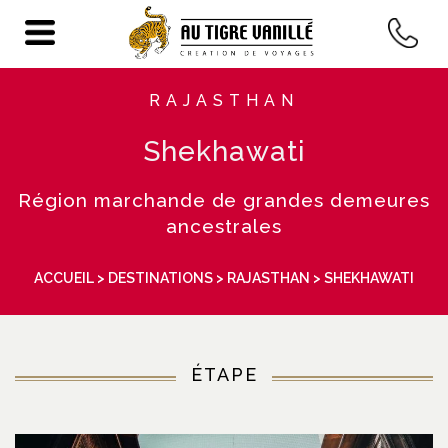
RAJASTHAN
Shekhawati
Région marchande de grandes demeures
ancestrales
ACCUEIL
>
DESTINATIONS
>
RAJASTHAN
> SHEKHAWATI
ÉTAPE