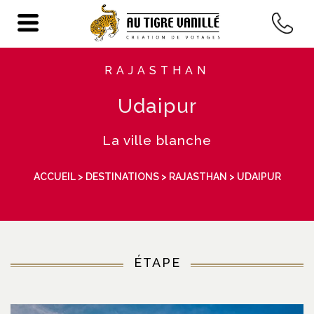
RAJASTHAN
Udaipur
La ville blanche
ACCUEIL
>
DESTINATIONS
>
RAJASTHAN
> UDAIPUR
ÉTAPE