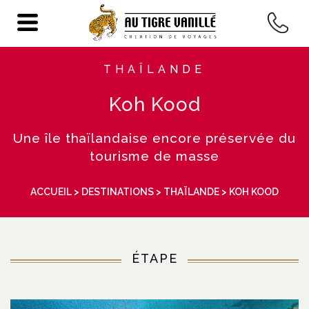
THAÏLANDE
Koh Kood
Une île thaïlandaise encore préservée du
tourisme de masse
ACCUEIL
>
DESTINATIONS
>
THAÏLANDE
> KOH KOOD
ÉTAPE