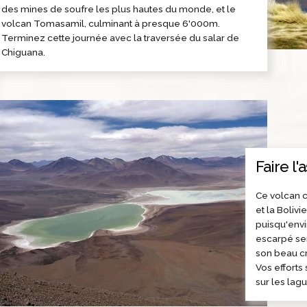
des mines de soufre les plus hautes du monde, et le
volcan Tomasamil, culminant à presque 6'000m.
Terminez cette journée avec la traversée du salar de
Chiguana.
Faire l
Ce volcan cu
et la Boliv
puisqu'envi
escarpé se
son beau cr
Vos effort
sur les lag