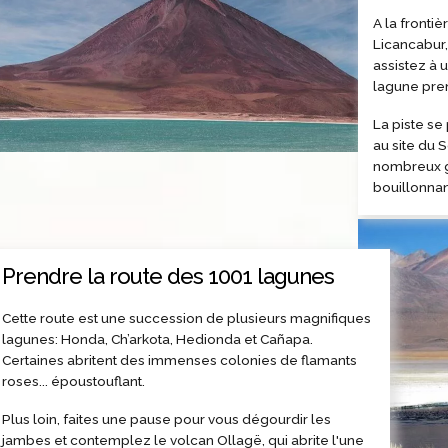
A la fronti
Licancabur,
assistez à 
lagune pren
La piste se
au site du 
nombreux g
bouillonnan
Prendre la route des 1001 lagunes
Cette route est une succession de plusieurs magnifiques
lagunes: Honda, Ch’arkota, Hedionda et Cañapa.
Certaines abritent des immenses colonies de flamants
roses... époustouflant.
Plus loin, faites une pause pour vous dégourdir les
jambes et contemplez le volcan Ollagë, qui abrite l'une