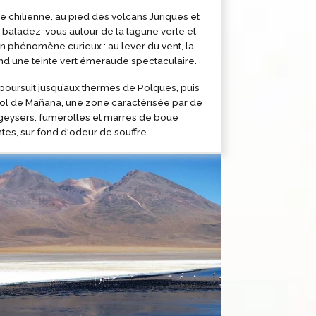
ère chilienne, au pied des volcans Juriques et
 baladez-vous autour de la lagune verte et
un phénomène curieux : au lever du vent, la
d une teinte vert émeraude spectaculaire.
 poursuit jusqu’aux thermes de Polques, puis
Sol de Mañana, une zone caractérisée par de
eysers, fumerolles et marres de boue
tes, sur fond d'odeur de souffre.