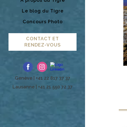
A propos du Tigre
Le blog du Tigre
Concours Photo
CONTACT ET
RENDEZ-VOUS
Genève | +41 22 817 37 37
Lausanne | +41 21 550 72 37