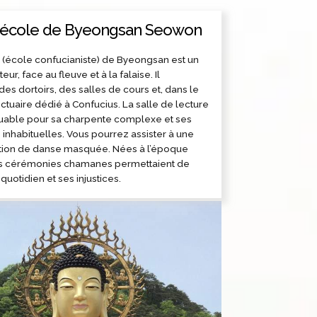
 l'école de Byeongsan Seowon
(école confucianiste) de Byeongsan est un
eur, face au fleuve et à la falaise. Il
s dortoirs, des salles de cours et, dans le
nctuaire dédié à Confucius. La salle de lecture
uable pour sa charpente complexe et ses
inhabituelles. Vous pourrez assister à une
tion de danse masquée. Nées à l’époque
s cérémonies chamanes permettaient de
quotidien et ses injustices.