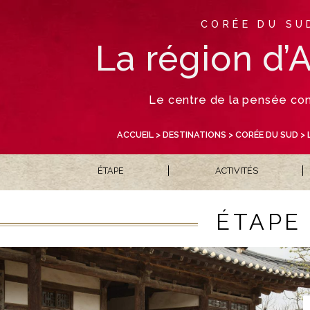
CORÉE DU SU
La région d
Le centre de la pensée con
ACCUEIL
>
DESTINATIONS
>
CORÉE DU SUD
> 
ÉTAPE
ACTIVITÉS
ÉTAPE