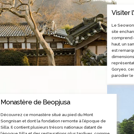
Visiter
Le Seowon 
site enchant
comprend de
haut, un sa
est remarq
dimensions 
représenta
Goryeo, ce
parodier le 
Monastère de Beopjusa
Découvrez ce monastère situé au pied du Mont
Songnisan et dont la fondation remonte à l’époque de
Silla. Il contient plusieurs trésors nationaux datant de
l’époque Silla et des restaurations plus tardives, comme