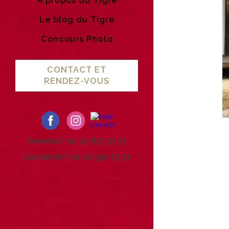
A propos du Tigre
Le blog du Tigre
Concours Photo
CONTACT ET
RENDEZ-VOUS
Genève | +41 22 817 37 37
Lausanne | +41 21 550 72 37