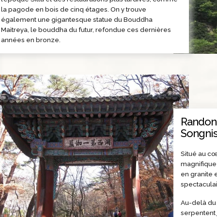
la pagode en bois de cinq étages. On y trouve
également une gigantesque statue du Bouddha
Maitreya, le bouddha du futur, refondue ces dernières
années en bronze.
Randonn
Songni
Situé au c
magnifique 
en granite 
spectaculai
Au-delà du
serpentent 