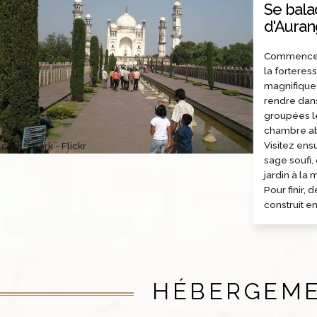
Se bala
d'Aura
Commencez 
la forteres
magnifique 
rendre dans
groupées l
chambre abr
Visitez ens
cool_spark - Flickr
sage soufi,
jardin à la
Pour finir,
construit e
HÉBERGEM