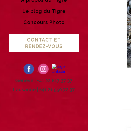
A propos du Tigre
Le blog du Tigre
Concours Photo
CONTACT ET
RENDEZ-VOUS
©
Genève | +41 22 817 37 37
Lausanne | +41 21 550 72 37