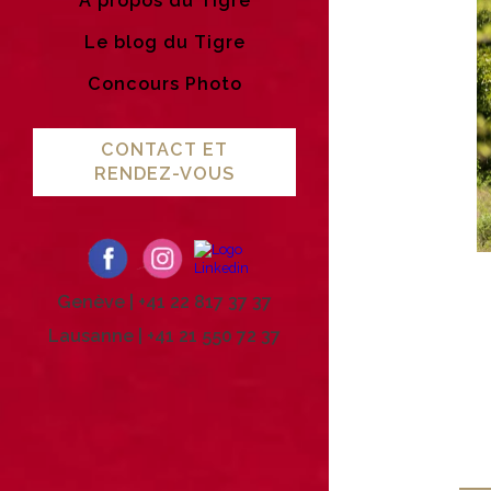
A propos du Tigre
Le blog du Tigre
Concours Photo
CONTACT ET
RENDEZ-VOUS
Genève | +41 22 817 37 37
Lausanne | +41 21 550 72 37