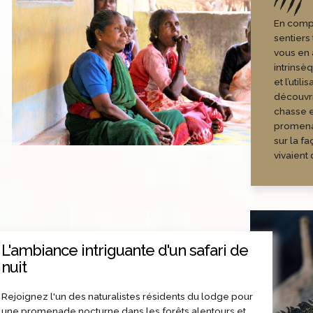
En compa
sentiers 
vous en 
intrinsè
et l’util
découvri
chasse e
promena
sur la f
vivaient
L'ambiance intriguante d'un safari de
nuit
Rejoignez l'un des naturalistes résidents du lodge pour
une promenade nocturne dans les forêts alentours et