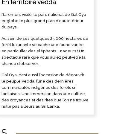
En territoire vedda
Rarement visité, le parc national de Gal Oya
englobe le plus grand plan d’eau intérieur
du pays.
Au sein de ses quelques 25’000 hectares de
forêt luxuriante se cache une faune variée,
en particulier des éléphants … nageurs ! Un
spectacle rare que vous aurez peut-être la
chance d’observer.
Gal Oya, c’est aussi l’occasion de découvrir
le peuple Vedda, l’une des dernières
communautés indigènes des forêts sri
lankaises. Une immersion dans une culture,
des croyances et des rites que l’on ne trouve
nulle pas ailleurs au Sri Lanka.
ÉS