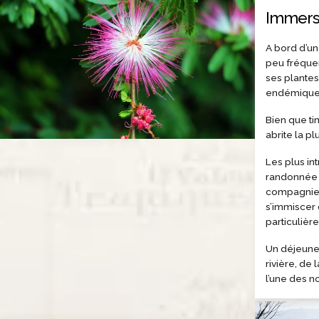
Immersi
A bord d’un
peu fréque
ses plantes
endémiques
Bien que tim
abrite la pl
Les plus i
randonnée 
compagnie d
s’immiscer 
particulière
Un déjeuner
rivière, de 
l’une des n