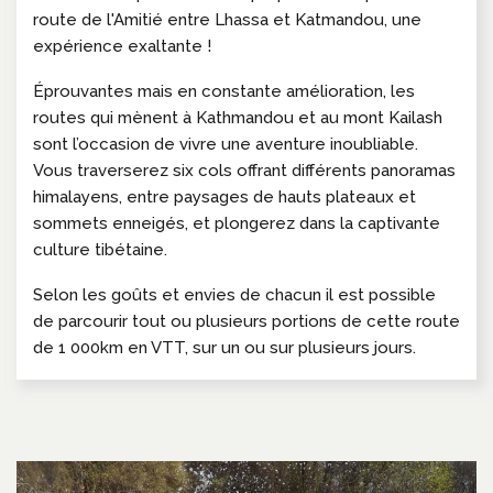
route de l'Amitié entre Lhassa et Katmandou, une
expérience exaltante !
Éprouvantes mais en constante amélioration, les
routes qui mènent à Kathmandou et au mont Kailash
sont l’occasion de vivre une aventure inoubliable.
Vous traverserez six cols offrant différents panoramas
himalayens, entre paysages de hauts plateaux et
sommets enneigés, et plongerez dans la captivante
culture tibétaine.
Selon les goûts et envies de chacun il est possible
de parcourir tout ou plusieurs portions de cette route
de 1 000km en VTT, sur un ou sur plusieurs jours.