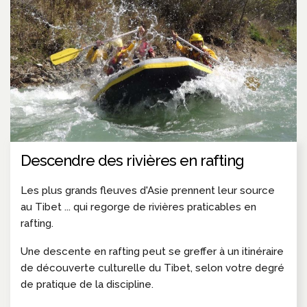
Descendre des rivières en rafting
Les plus grands fleuves d'Asie prennent leur source
au Tibet ... qui regorge de rivières praticables en
rafting.
Une descente en rafting peut se greffer à un itinéraire
de découverte culturelle du Tibet, selon votre degré
de pratique de la discipline.