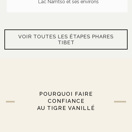
Lac Namtso et ses environs
VOIR TOUTES LES ÉTAPES PHARES
TIBET
POURQUOI FAIRE
CONFIANCE
AU TIGRE VANILLÉ