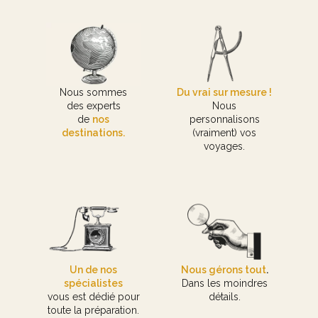
Nous sommes
Du vrai sur mesure !
des experts
Nous
de
nos
personnalisons
destinations.
(vraiment) vos
voyages.
Un de nos
Nous gérons tout
.
spécialistes
Dans les moindres
vous est dédié pour
détails.
toute la préparation.