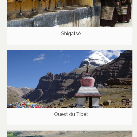
Shigatsé
Ouest du Tibet