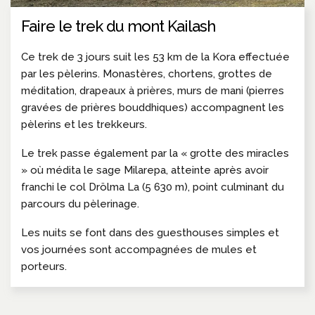
Faire le trek du mont Kailash
Ce trek de 3 jours suit les 53 km de la Kora effectuée
par les pèlerins. Monastères, chortens, grottes de
méditation, drapeaux à prières, murs de mani (pierres
gravées de prières bouddhiques) accompagnent les
pèlerins et les trekkeurs.
Le trek passe également par la « grotte des miracles
» où médita le sage Milarepa, atteinte après avoir
franchi le col Drölma La (5 630 m), point culminant du
parcours du pèlerinage.
Les nuits se font dans des guesthouses simples et
vos journées sont accompagnées de mules et
porteurs.