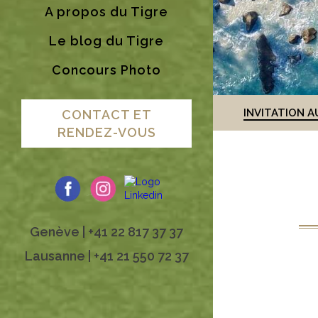
A propos du Tigre
Le blog du Tigre
Concours Photo
INVITATION A
CONTACT ET
RENDEZ-VOUS
Genève | +41 22 817 37 37
Lausanne | +41 21 550 72 37