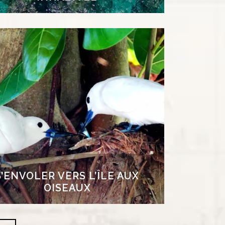
S’ENVOLER VERS L’ÎLE AUX
OISEAUX
i, le luxe ne tient pas tant à l’hébergement
à l’environnement. Ce sanctuaire privé vous
a tourner la tête. Alors que sous l’eau, vous
écouvrirez des fonds somptueux, si vous
vez les yeux, ce sont la danse des oiseaux
i vous donnera le vertige. Les tortues font
si partie du décor, qu’elles soient géantes,
imbriquées ou vertes.
S’ENVOLER VERS L’ÎLE AUX
OISEAUX