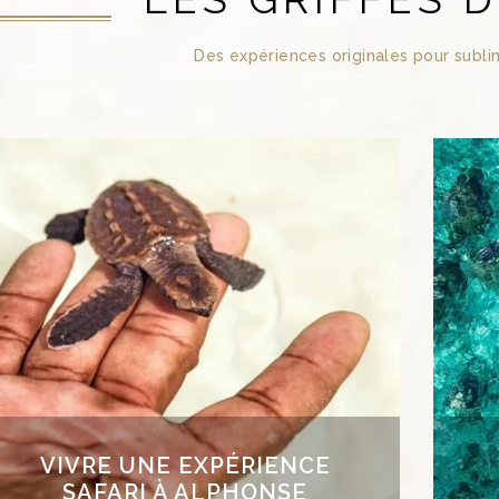
Des expériences originales pour subli
VIVRE UNE EXPÉRIENCE
SAFARI À ALPHONSE
C’est en explorant et en comprenant des
Tra
écosystèmes que nous pouvons les protéger.
l’a
Le safari marin a pour objectif de vous faire
a 
vivre des expériences terrestres et aquatiques
con
uniques. Balade dans la mangrove, snorkeling,
e
participation aux projets de protection des
vo
tortues: prenez part à une excursion encadrée
chi
par un expert et découvrez cette biodiversité
exceptionnelle.
VIVRE UNE EXPÉRIENCE
SAFARI À ALPHONSE