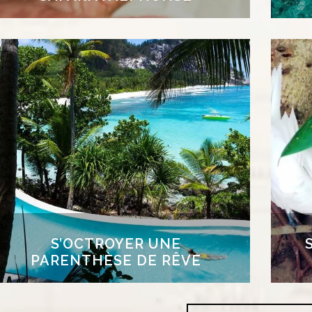
S’OCTROYER UNE
PARENTHÈSE DE RÊVE
Ic
Séjourner sur une île privée est sans aucun
qu’
doute la meilleure façon de profiter d’une
fer
parenthèse reposante et intime, avec un accès
d
privilégié à une nature resplendissante et une
le
belle palette d’activités. Après une sortie
qu
kayak, plongée ou randonnée, une pause dans
aus
votre piscine privée sera des plus agréables…
S’OCTROYER UNE
PARENTHÈSE DE RÊVE