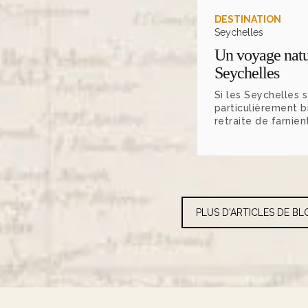
DESTINATION
Seychelles
Un voyage natu
Seychelles
Si les Seychelles 
particulièrement b
retraite de farnien
couple, elle reste
connue pour ses 
autres atouts qui
largement le clich
de miel ».
PLUS D'ARTICLES DE BL