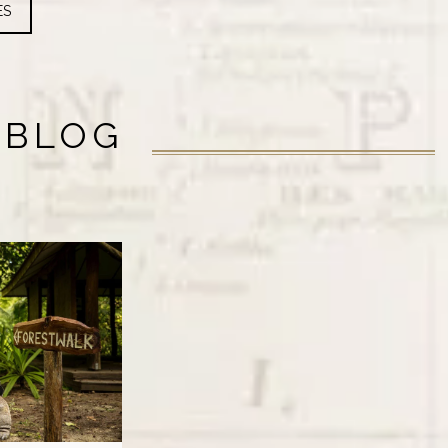
ES
 BLOG