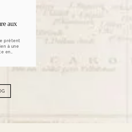
re aux
se prêtent
ien à une
te en
 moins
nombreux
 dépassent
é « lune
OG