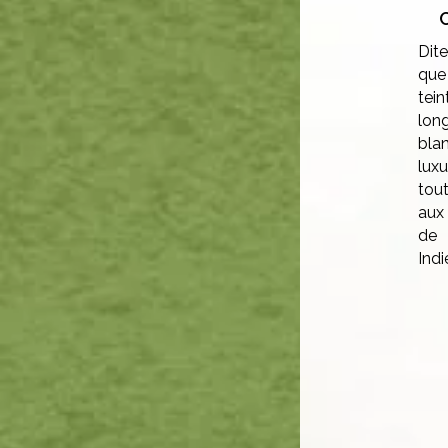
Dit
que
tein
lon
bla
lux
tou
aux
de 
Indi