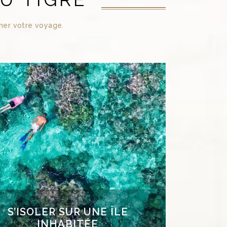
mer votre voyage.
S’ISOLER SUR UNE ÎLE
INHABITÉE
nquillité, calme et luxe vous attendent sur
toll perdu de Cosmoledo. Cette île inhabitée
tout pour vous accueillir dans le plus grand
fort et vous faire vivre un séjour intime et
xclusif. Pieds nus, en toute décontraction,
us savourerez une expérience « Robinson
c »: réveil face à une plage déserte, douche
avec pour voisin l’océan Indien, baignade
privilégiée avec les poissons colorés…
S’ISOLER SUR UNE ÎLE
INHABITÉE