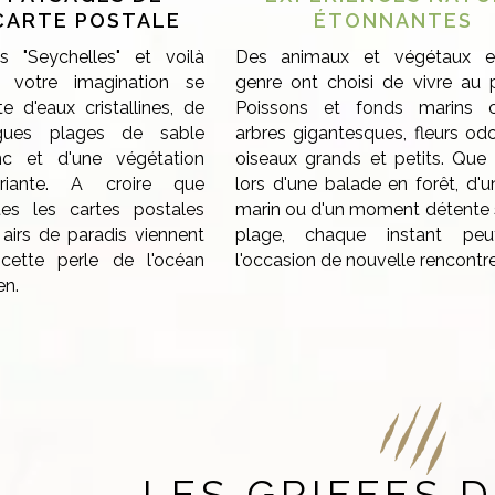
CARTE POSTALE
ÉTONNANTES
es "Seychelles" et voilà
Des animaux et végétaux e
 votre imagination se
genre ont choisi de vivre au p
te d'eaux cristallines, de
Poissons et fonds marins c
gues plages de sable
arbres gigantesques, fleurs odo
nc et d'une végétation
oiseaux grands et petits. Que 
uriante. A croire que
lors d'une balade en forêt, d'u
tes les cartes postales
marin ou d'un moment détente 
 airs de paradis viennent
plage, chaque instant peu
cette perle de l'océan
l'occasion de nouvelle rencontre.
en.
LES GRIFFES D