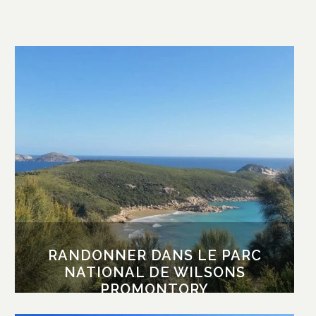
RANDONNER DANS LE PARC
NATIONAL DE WILSONS
PROMONTORY
Sur la pointe à l’extrême sud de l’Australie
continentale, la péninsule de Wilsons
Promontory est un parc national couvert d’une
nature sauvage et côtière. Les nombreux
sentiers invitent à de jolies randonnées à
travers des plages désertes, des forêts
d’eucalyptus, des landes, des marais et des
sommets de montagnes. Vous pourrez peut
RANDONNER DANS LE PARC
être même voir au large des dauphins et des
baleines.
NATIONAL DE WILSONS
PROMONTORY