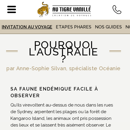
VOYAGE
EN AUSTRALIE
INVITATION AU VOYAGE
ETAPES PHARES
NOS GUIDES
N
POURQUOI
ACCUEIL
>
DESTINATIONS
> VOYAGE EN AUSTRALIE
L'AUSTRALIE
?
par Anne-Sophie Silvan, spécialiste Océanie
SA FAUNE ENDÉMIQUE FACILE À
OBSERVER
Qu'ils virevoltent au-dessus de nous dans les rues
de Sydney, arpentent les plages ou la forêt de
Kangaroo Island, les animaux ont pris possession
des lieux et se laissent très aisément observer. Le