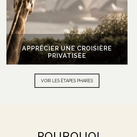
différente sur l’Opéra, le Harbour Bridge,
Darling Harbour, et les nombreuses îles et
plages, avant de faire un arrêt au zoo Taronga,
qui rassemble les animaux emblématiques de
l’Australie.
APPRÉCIER UNE CROISIÈRE
PRIVATISÉE
VOIR LES ÉTAPES PHARES
POURQUOI