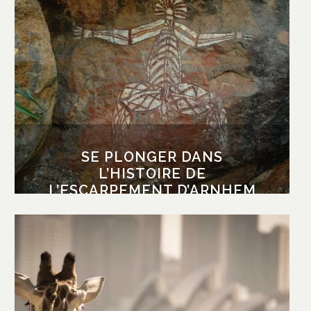
Nombreux sont les peuples qui ont habité le
Territoire du Nord. Sur la terre d’Arnhem s’est
installée la communauté autochtone de
Gunbalanya et c’est au Injalak Art Center que
vous pourrez en savoir davantage sur leur
histoire. Prenez le temps d’admirer les sites
rupestres de l’escarpement d’Arnhem Land et
essayez d’observer les oiseaux survolant ces
SE PLONGER DANS
plaines inondables.
L’HISTOIRE DE
L’ESCARPEMENT D’ARNHEM
LAND
APPRÉCIER UNE CROISIÈRE
PRIVATISÉE
Profitez d’une croisière dans la baie à bord
d’un yacht privé afin d’apprécier une vue