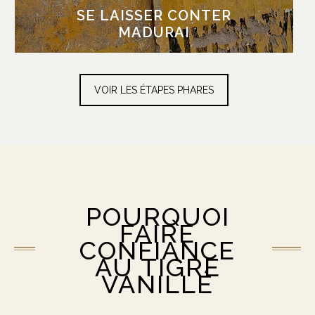
restaurant local.
SE LAISSER CONTER
MADURAI
VOIR LES ÉTAPES PHARES
POURQUOI
FAIRE
CONFIANCE
AU TIGRE
VANILLÉ