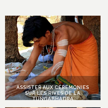
ASSISTER AUX CÉRÉMONIES
SUR LES RIVES DE LA
TUNGABHADRA
La rivière qui coule à Hampi est considérée
comme l’une des plus saintes de l’Inde, à
l’image du Gange. Il n’est donc pas étonnant
que des cérémonies liées au repos des
défunts y aient régulièrement lieu. Avec notre
guide, lui-même ancien officiant, découvrez
les derniers rites liés à ce passage et leur
symbolique.
ASSISTER AUX CÉRÉMONIES
SUR LES RIVES DE LA
TUNGABHADRA