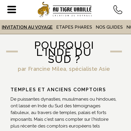
VOYAGE
EN INDE DU SUD
INVITATION AU VOYAGE
ETAPES PHARES
NOS GUIDES
N
POURQUOI
ACCUEIL
>
DESTINATIONS
> VOYAGE EN INDE DU SUD
L'INDE DU
SUD ?
par Francine Milea, spécialiste Asie
TEMPLES ET ANCIENS COMPTOIRS
De puissantes dynasties, musulmanes ou hindoues,
ont laissé en Inde du Sud des témoignages
fabuleux, au travers de temples, palais et forts
imposants. Mais c'est sans compter sur l'histoire
plus récente des comptoirs européens tels